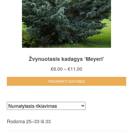
Žvynuotasis kadagys ‘Meyeri’
Price
€
6.00
–
€
11.00
range:
Thi
PASIRINKTI SAVYBES
€6.00
pro
through
ha
€11.00
mul
var
Th
Rodoma 25–33 iš 33
opt
ma