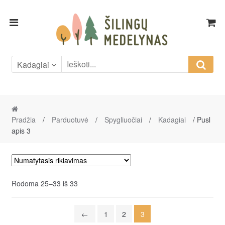
Skip
Skip
to
to
navigation
content
Kadagiai
Pradžia
/
Parduotuvė
/
Spygliuočiai
/
Kadagiai
/ Pusl
apis 3
Rodoma 25–33 iš 33
←
1
2
3