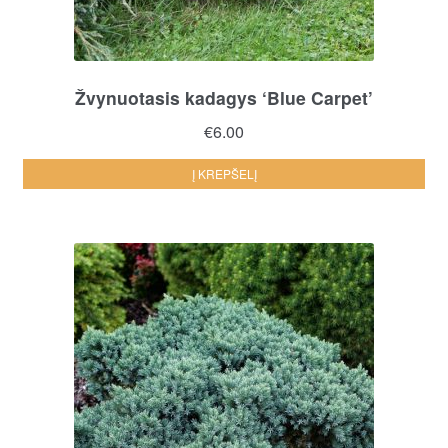
Žvynuotasis kadagys ‘Blue Carpet’
€
6.00
Į KREPŠELĮ