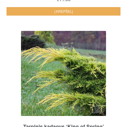
Į KREPŠELĮ
Tarpinis kadagys ‘King of Spring’