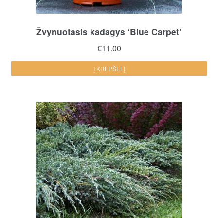
Žvynuotasis kadagys ‘Blue Carpet’
€
11.00
Į KREPŠELĮ