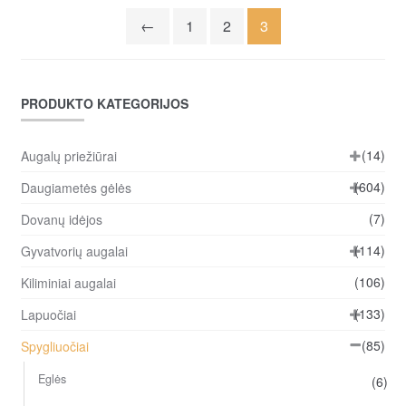
be
←
1
2
3
ch
on
the
PRODUKTO KATEGORIJOS
pro
pa
(14)
Augalų priežiūrai
(604)
Daugiametės gėlės
(7)
Dovanų idėjos
(114)
Gyvatvorių augalai
(106)
Kiliminiai augalai
(133)
Lapuočiai
(85)
Spygliuočiai
Eglės
(6)