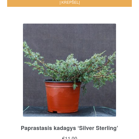
Į KREPŠELĮ
Paprastasis kadagys ‘Silver Sterling’
€
11.00