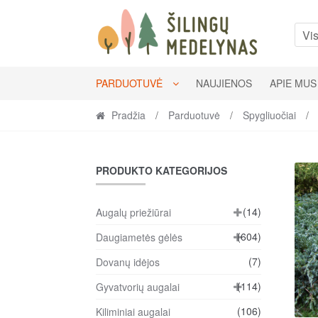
Skip
Skip
to
to
Vis
navigation
content
PARDUOTUVĖ
NAUJIENOS
APIE MUS
Pradžia
/
Parduotuvė
/
Spygliuočiai
/
PRODUKTO KATEGORIJOS
(14)
Augalų priežiūrai
(604)
Daugiametės gėlės
(7)
Dovanų idėjos
(114)
Gyvatvorių augalai
(106)
Kiliminiai augalai