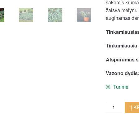
šakomis krūmas.
žalsva mėlyni.
auginamas darž
Tinkamiausias
Tinkamiausia 
Atsparumas ša
Vazono dydis
Turime
Žvynuotasis
Į 
kadagys
'Blue
Carpet'
quantity