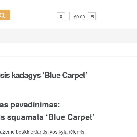
€0.00
is kadagys ‘Blue Carpet’
as pavadinimas:
s squamata ‘Blue Carpet’
žeme besidriekiantis, vos kylančiomis