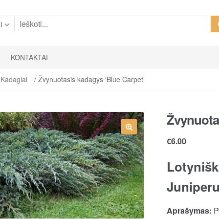
i
KONTAKTAI
Kadagiai
/ Žvynuotasis kadagys ‘Blue Carpet’
Žvynuotas
€
6.00
Lotynišk
Juniperu
Aprašymas:
Pa