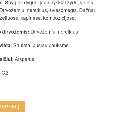
 Spygliai dygūs, jauni ryškiai žydri, vėliau
 Dirvožemiui nereiklus, šviesomėgis. Dažnai
eliuose, kapinėse, kompozicijose.
 dirvožemis:
Dirvožemiui nereiklus
vieta:
Saulėta, pusiau paūksmė
lčiui:
Atsparus
:
C2
KREPŠELĮ