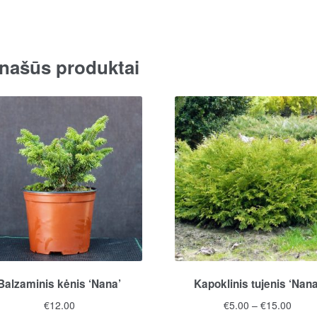
našūs produktai
Balzaminis kėnis ‘Nana’
Kapoklinis tujenis ‘Nana
Price
€
12.00
€
5.00
–
€
15.00