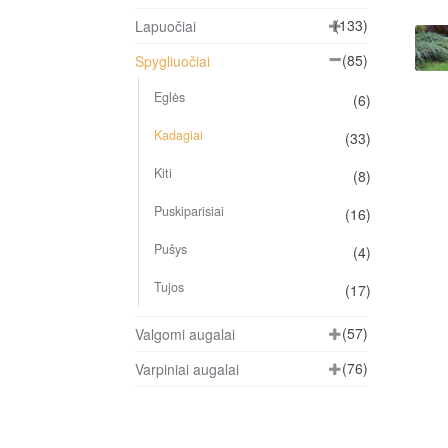
(133)
Lapuočiai
(85)
Spygliuočiai
Eglės
(6)
Kadagiai
(33)
Kiti
(8)
Puskiparisiai
(16)
Pušys
(4)
Tujos
(17)
(57)
Valgomi augalai
(76)
Varpiniai augalai