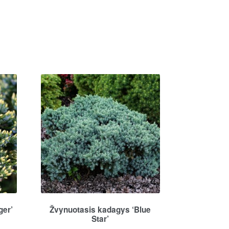
ger’
Žvynuotasis kadagys ‘Blue
Star’