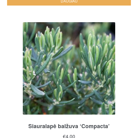
DAUGIAU
Siauralapė balžuva ‘Compacta’
€
4.00