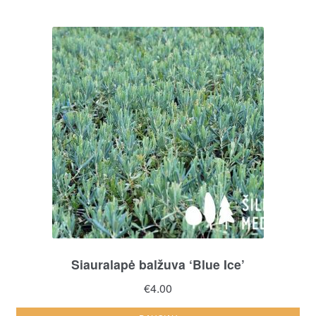
Siauralapė balžuva ‘Blue Ice’
€
4.00