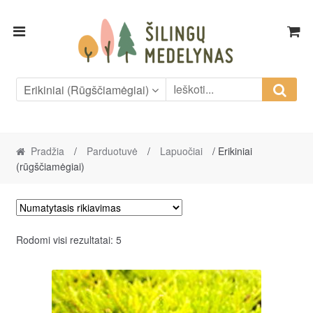
Skip
Skip
to
to
navigation
content
Erikiniai (rūgščiamėgiai)
Pradžia
/
Parduotuvė
/
Lapuočiai
/ Erikiniai
(rūgščiamėgiai)
Rodomi visi rezultatai: 5