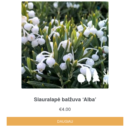
Siauralapė balžuva ‘Alba’
€
4.00
DAUGIAU