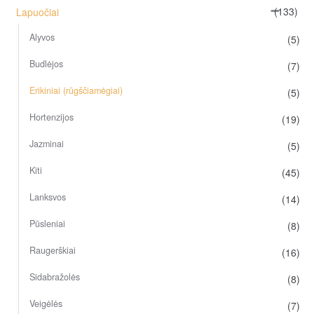
(133)
Lapuočiai
Alyvos
(5)
Budlėjos
(7)
Erikiniai (rūgščiamėgiai)
(5)
Hortenzijos
(19)
Jazminai
(5)
Kiti
(45)
Lanksvos
(14)
Pūsleniai
(8)
Raugerškiai
(16)
Sidabražolės
(8)
Veigėlės
(7)