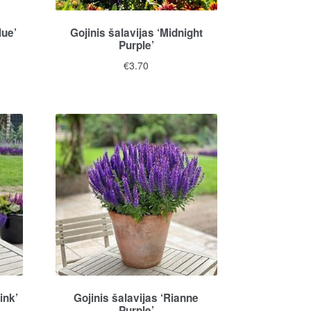
lue’
Gojinis šalavijas ‘Midnight
Purple’
€
3.70
ink’
Gojinis šalavijas ‘Rianne
Purple’