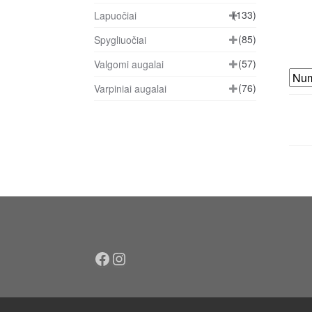
(133)
Lapuočiai
(85)
Spygliuočiai
(57)
Valgomi augalai
(76)
Varpiniai augalai
Facebook
Instagram