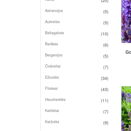
(20)
Astrancijos
(5)
Aubretės
(5)
Baltagalvės
(10)
Barškės
(6)
Go
Bergenijos
(5)
Čiobreliai
(7)
Ežiuolės
(34)
Flioksai
(43)
Heucherėlės
(11)
Katilėliai
(7)
Katžolės
(9)