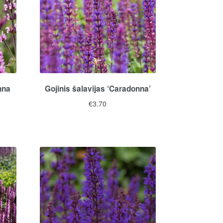
nna
Gojinis šalavijas ‘Caradonna’
€
3.70