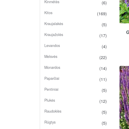
Kinmėtės
(6)
Kitos
(169)
Kraujalakės
(5)
G
Kraujažolės
(17)
Levandos
(4)
Melsvės
(22)
Monardos
(14)
Paparčiai
(11)
Pentiniai
(5)
Plukės
(12)
Raudoklės
(5)
Rūgtys
(5)