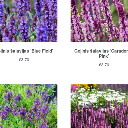
jinis šalavijas ‘Blue Field’
Gojinis šalavijas ‘Carado
Pink’
€
3.70
€
3.70