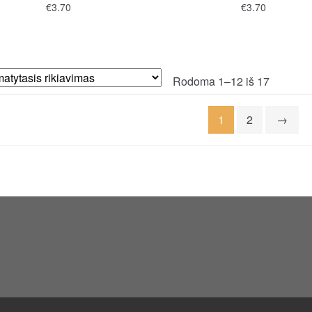
€
3.70
€
3.70
Rodoma 1–12 iš 17
1
2
→