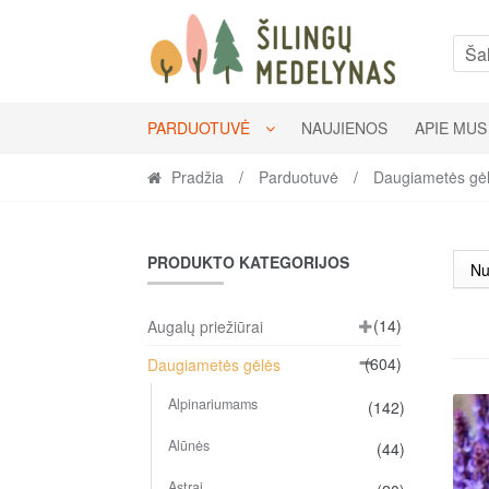
Skip
Skip
to
to
Šal
navigation
content
PARDUOTUVĖ
NAUJIENOS
APIE MUS
Pradžia
/
Parduotuvė
/
Daugiametės gė
PRODUKTO KATEGORIJOS
(14)
Augalų priežiūrai
(604)
Daugiametės gėlės
Alpinariumams
(142)
Alūnės
(44)
Astrai