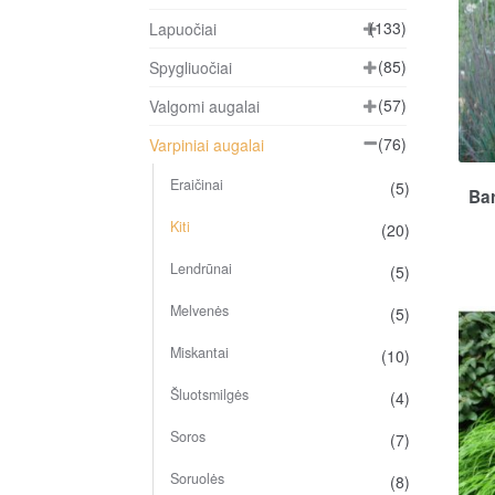
(133)
Lapuočiai
(85)
Spygliuočiai
(57)
Valgomi augalai
(76)
Varpiniai augalai
Eraičinai
(5)
Bar
Kiti
(20)
Lendrūnai
(5)
Melvenės
(5)
Miskantai
(10)
Šluotsmilgės
(4)
Soros
(7)
Soruolės
(8)