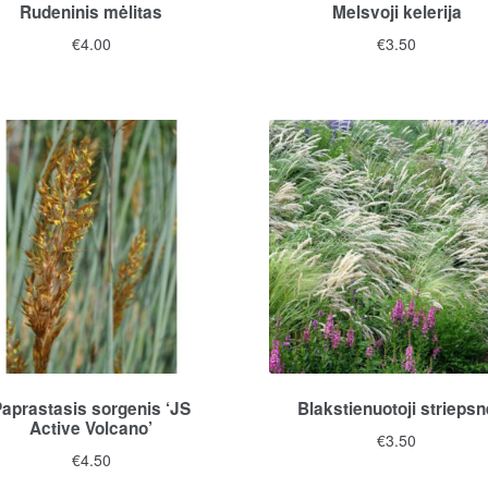
Rudeninis mėlitas
Melsvoji kelerija
€
4.00
€
3.50
aprastasis sorgenis ‘JS
Blakstienuotoji striepsn
Active Volcano’
€
3.50
€
4.50