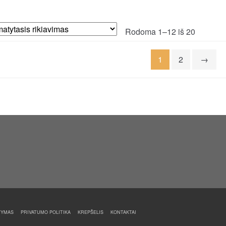
Rodoma 1–12 iš 20
1
2
→
TYMAS
PRIVATUMO POLITIKA
KREPŠELIS
KONTAKTAI