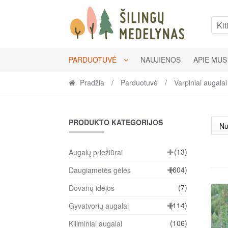
Skip
Skip
to
to
Kit
navigation
content
PARDUOTUVĖ
NAUJIENOS
APIE MUS
Pradžia
/
Parduotuvė
/
Varpiniai augalai
PRODUKTO KATEGORIJOS
(13)
Augalų priežiūrai
(604)
Daugiametės gėlės
(7)
Dovanų idėjos
(114)
Gyvatvorių augalai
(106)
Kiliminiai augalai