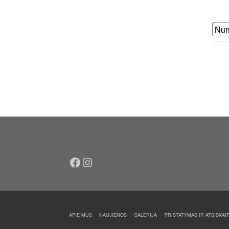
Facebook
Instagram
APIE MUS
NAUJIENOS
GALERIJA
PRISTATYMAS IR ATSISKAI