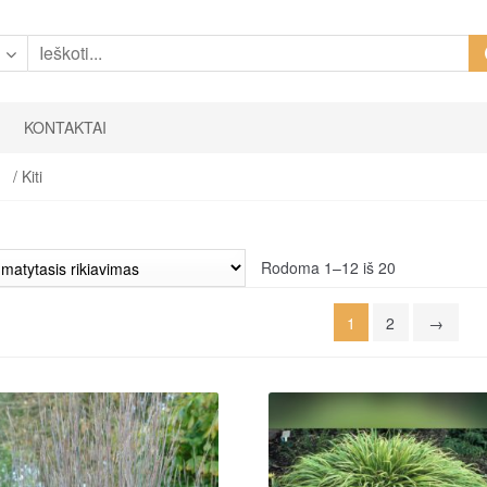
i
KONTAKTAI
/ Kiti
Rodoma 1–12 iš 20
1
2
→