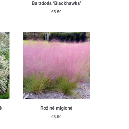
Barzdotis ‘Blackhawks’
€
5.50
ė
Rožinė miglonė
€
3.50