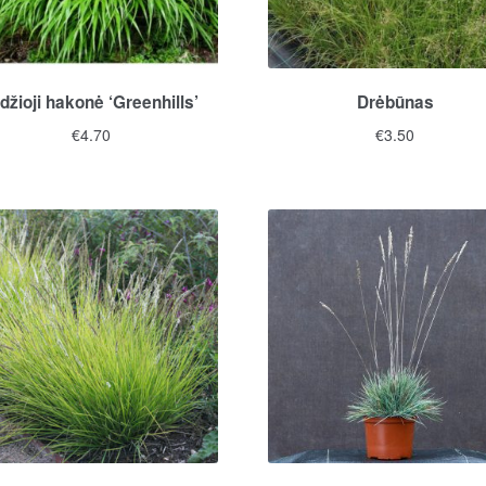
džioji hakonė ‘Greenhills’
Drėbūnas
€
4.70
€
3.50