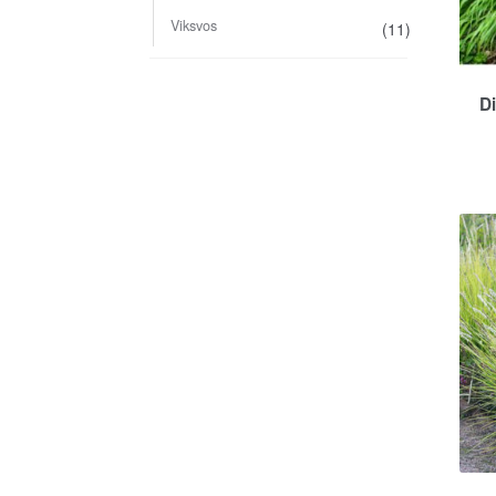
Viksvos
(11)
Di