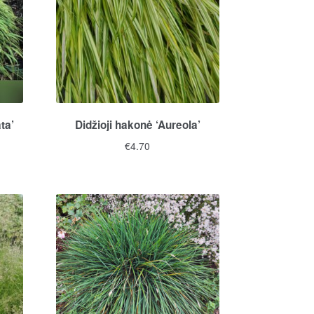
ta’
Didžioji hakonė ‘Aureola’
€
4.70