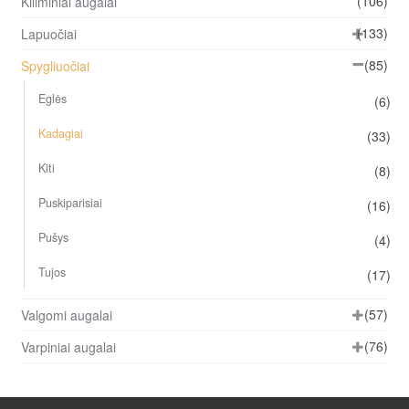
(106)
Kiliminiai augalai
pa
(133)
Lapuočiai
(85)
Spygliuočiai
Eglės
(6)
Kadagiai
(33)
Kiti
(8)
Puskiparisiai
(16)
Pušys
(4)
Tujos
(17)
(57)
Valgomi augalai
(76)
Varpiniai augalai