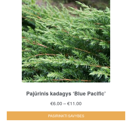
Pajūrinis kadagys ‘Blue Pacific’
Price
€
6.00
–
€
11.00
range:
Thi
PASIRINKTI SAVYBES
€6.00
pro
through
ha