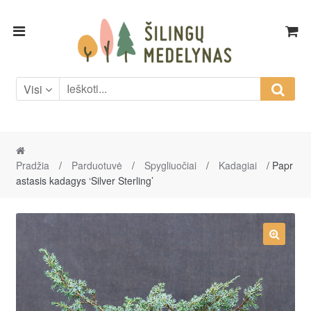
Skip
Skip
to
to
navigation
content
Visi
Pradžia
/
Parduotuvė
/
Spygliuočiai
/
Kadagiai
/ Papr
astasis kadagys ‘Silver Sterling’