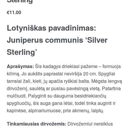
€
11.00
Lotyniškas pavadinimas:
Juniperus communis ‘Silver
Sterling’
Aprašymas:
Šis kadagys driekiasi pažeme – formuoja
kilimą. Jo aukštis paprastai neviršija 20 cm. Spygliai
tamsiai žali, kieti, jų apačia ryškiai balta. Mėgsta lengvą
dirvožemį, saulėtą ar pusiau pavėsingą vietą. Patartina
mulčiuoti. Palyginti su dauguma besidriekiančių
spygliuočių, šis auga gana lėtai, todėl tinka auginti ir
kapinėse, alpinariumuose, prie akmenų, laiptų.
Tinkamiausias dirvožemis:
Dirvožemiui nereiklus