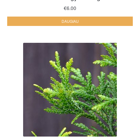
€
6.00
DAUGIAU