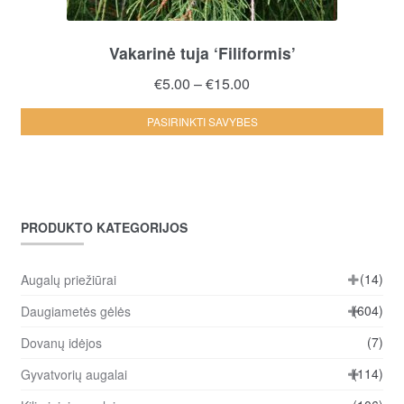
Vakarinė tuja ‘Filiformis’
Price
€
5.00
–
€
15.00
range:
Thi
PASIRINKTI SAVYBES
€5.00
pro
through
ha
€15.00
mul
var
PRODUKTO KATEGORIJOS
Th
opt
ma
(14)
Augalų priežiūrai
be
(604)
Daugiametės gėlės
ch
(7)
Dovanų idėjos
on
the
(114)
Gyvatvorių augalai
pro