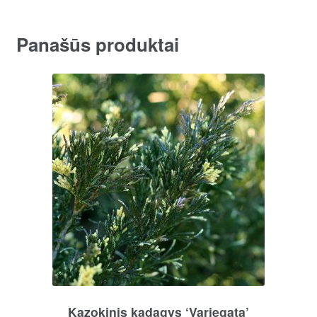
Panašūs produktai
Kazokinis kadagys ‘Variegata’