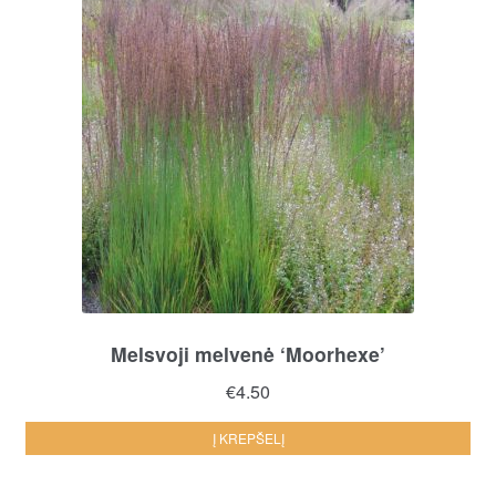
Melsvoji melvenė ‘Moorhexe’
€
4.50
Į KREPŠELĮ