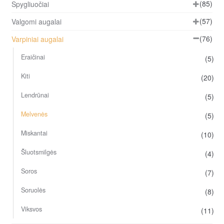
(85)
Spygliuočiai
(57)
Valgomi augalai
(76)
Varpiniai augalai
Eraičinai
(5)
Kiti
(20)
Lendrūnai
(5)
Melvenės
(5)
Miskantai
(10)
Šluotsmilgės
(4)
Soros
(7)
Soruolės
(8)
Viksvos
(11)