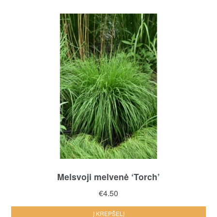
Melsvoji melvenė ‘Torch’
€
4.50
Į KREPŠELĮ