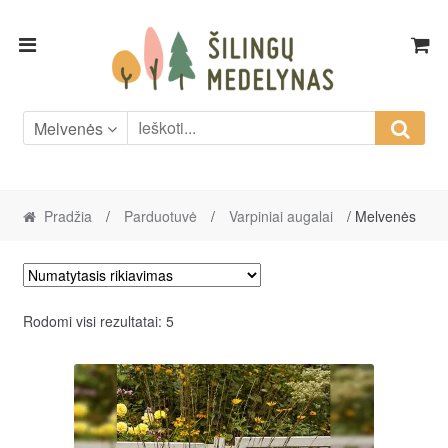
Skip
Skip
to
to
navigation
content
Melvenės
Pradžia
/
Parduotuvė
/
Varpiniai augalai
/ Melvenės
Rodomi visi rezultatai: 5