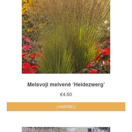
Melsvoji melvenė ‘Heidezwerg’
€
4.50
Į KREPŠELĮ