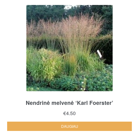
Nendrinė melvenė ‘Karl Foerster’
€
4.50
DAUGIAU