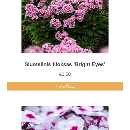
Šluotelinis flioksas ‘Bright Eyes’
€
3.50
Į KREPŠELĮ