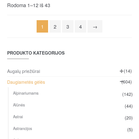
Rodoma 1–12 iš 43
1
2
3
4
→
PRODUKTO KATEGORIJOS
(14)
Augalų priežiūrai
(604)
Daugiametės gėlės
Alpinariumams
(142)
Alūnės
(44)
Astrai
(20)
Astrancijos
(5)