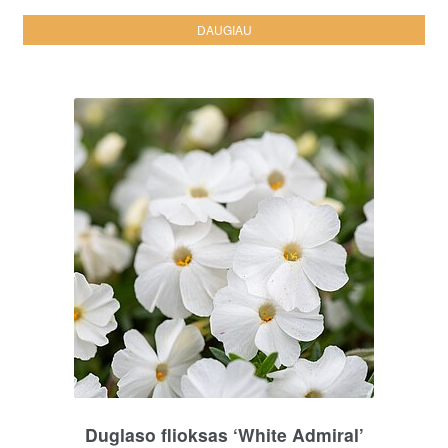
DAUGIAU
Duglaso flioksas ‘White Admiral’