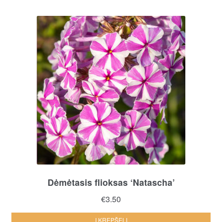
Dėmėtasis flioksas ‘Natascha’
€
3.50
Į KREPŠELĮ