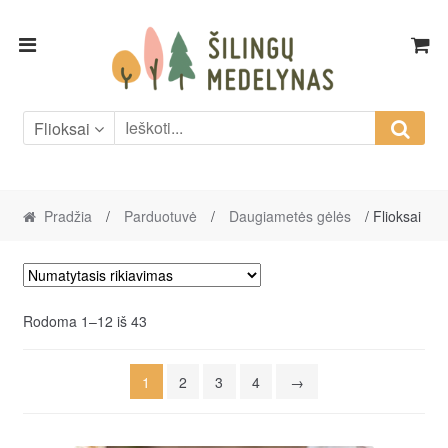
Skip
Skip
to
to
navigation
content
Flioksai
Pradžia
/
Parduotuvė
/
Daugiametės gėlės
/ Flioksai
Rodoma 1–12 iš 43
1
2
3
4
→