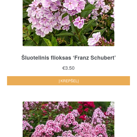
Šluotelinis flioksas ‘Franz Schubert’
€
3.50
Į KREPŠELĮ