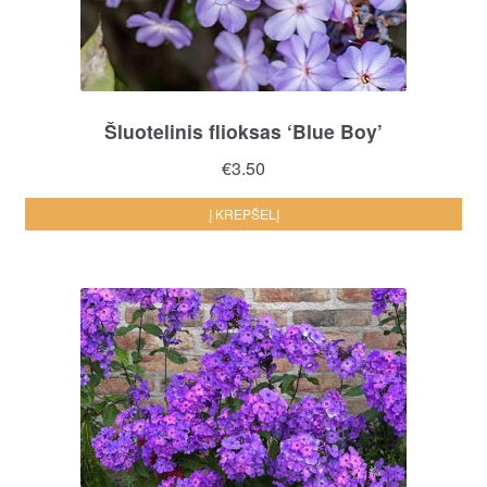
Šluotelinis flioksas ‘Blue Boy’
€
3.50
Į KREPŠELĮ