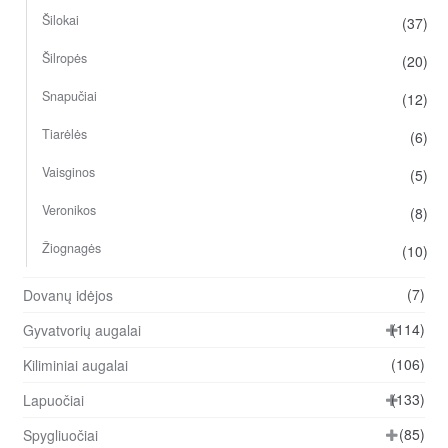
Šilokai
(37)
Šilropės
(20)
Snapučiai
(12)
Tiarėlės
(6)
Vaisginos
(5)
Veronikos
(8)
Žiognagės
(10)
(7)
Dovanų idėjos
(114)
Gyvatvorių augalai
(106)
Kiliminiai augalai
(133)
Lapuočiai
(85)
Spygliuočiai