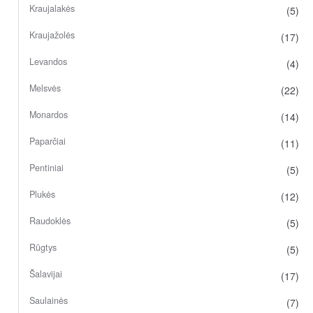
Kraujalakės
(5)
Kraujažolės
(17)
Levandos
(4)
Melsvės
(22)
Monardos
(14)
Paparčiai
(11)
Pentiniai
(5)
Plukės
(12)
Raudoklės
(5)
Rūgtys
(5)
Šalavijai
(17)
Saulainės
(7)