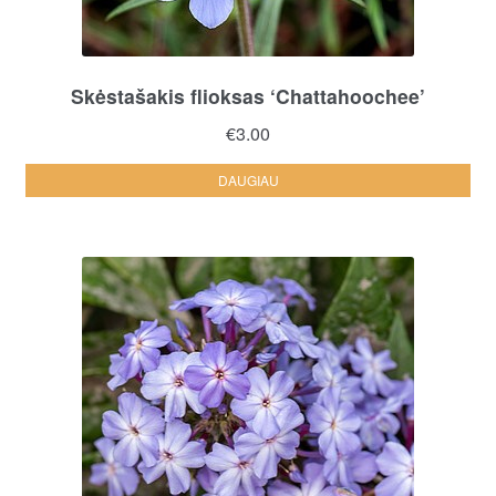
Skėstašakis flioksas ‘Chattahoochee’
€
3.00
DAUGIAU