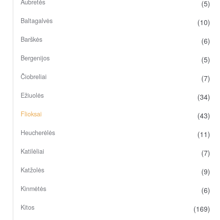
Aubretės
(5)
Baltagalvės
(10)
Barškės
(6)
Bergenijos
(5)
Čiobreliai
(7)
Ežiuolės
(34)
Flioksai
(43)
Heucherėlės
(11)
Katilėliai
(7)
Katžolės
(9)
Kinmėtės
(6)
Kitos
(169)