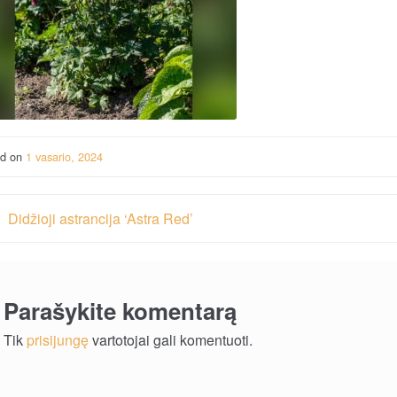
ed on
1 vasario, 2024
vigacija
Didžioji astrancija ‘Astra Red’
rp
ašų
Parašykite komentarą
Tik
prisijungę
vartotojai gali komentuoti.