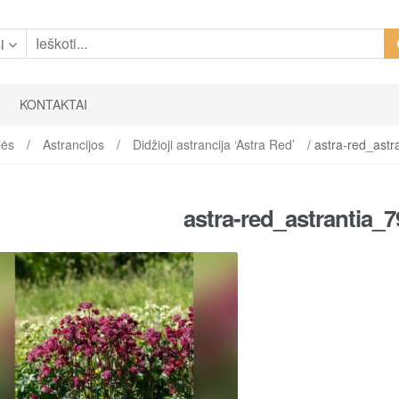
i
KONTAKTAI
lės
/
Astrancijos
/
Didžioji astrancija ‘Astra Red’
/ astra-red_ast
astra-red_astrantia_