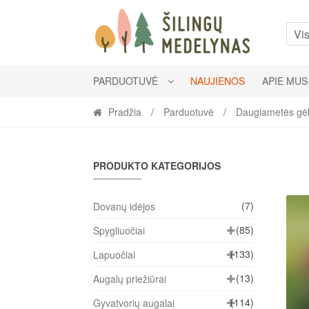
Skip
Skip
to
to
Vis
navigation
content
PARDUOTUVĖ
NAUJIENOS
APIE MUS
Pradžia
/
Parduotuvė
/
Daugiametės gė
PRODUKTO KATEGORIJOS
(7)
Dovanų idėjos
(85)
Spygliuočiai
(133)
Lapuočiai
(13)
Augalų priežiūrai
(114)
Gyvatvorių augalai