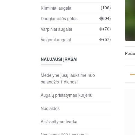
(106)
Kiliminiai augalai
(604)
Daugiametės gėlės
(76)
Varpiniai augalai
(57)
Valgomi augalai
Post
NAUJAUSI ĮRAŠAI
Na
Medelyne jūsų lauksime nuo
ta
balandžio 1 dienos!
įr
Augalų pristatymas kurjeriu
Nuolaidos
Atsiskaitymo tvarka
Naujienos 2024 sezonui: