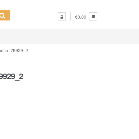
€0.00
rantia_79929_2
79929_2