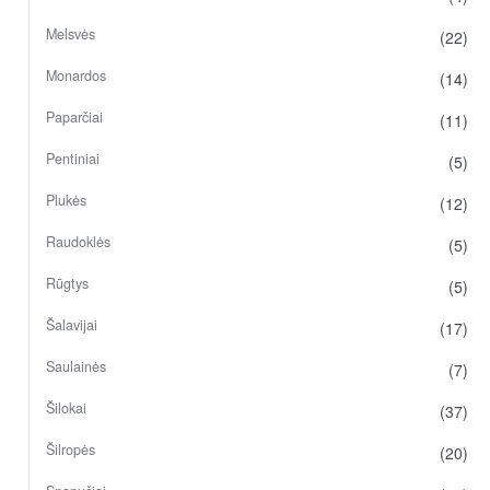
Melsvės
(22)
Monardos
(14)
Paparčiai
(11)
Pentiniai
(5)
Plukės
(12)
Raudoklės
(5)
Rūgtys
(5)
Šalavijai
(17)
Saulainės
(7)
Šilokai
(37)
Šilropės
(20)