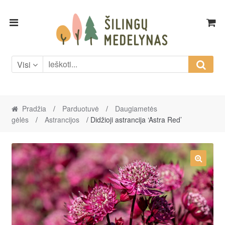
Skip
Skip
to
to
navigation
content
Visi
Pradžia
/
Parduotuvė
/
Daugiametės
gėlės
/
Astrancijos
/ Didžioji astrancija ‘Astra Red’