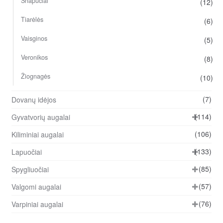
Snapučiai
(12)
Tiarėlės
(6)
Vaisginos
(5)
Veronikos
(8)
Žiognagės
(10)
(7)
Dovanų idėjos
(114)
Gyvatvorių augalai
(106)
Kiliminiai augalai
(133)
Lapuočiai
(85)
Spygliuočiai
(57)
Valgomi augalai
(76)
Varpiniai augalai