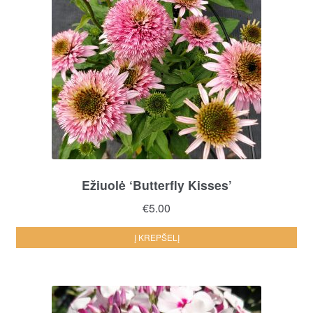
Ežiuolė ‘Butterfly Kisses’
€
5.00
Į KREPŠELĮ