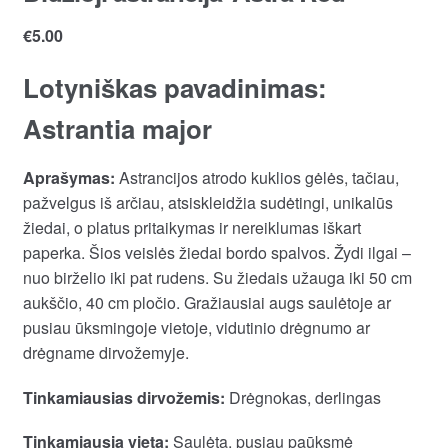
€
5.00
Lotyniškas pavadinimas:
Astrantia major
Aprašymas:
Astrancijos atrodo kuklios gėlės, tačiau,
pažvelgus iš arčiau, atsiskleidžia sudėtingi, unikalūs
žiedai, o platus pritaikymas ir nereiklumas iškart
paperka. Šios veislės žiedai bordo spalvos. Žydi ilgai –
nuo birželio iki pat rudens. Su žiedais užauga iki 50 cm
aukščio, 40 cm pločio. Gražiausiai augs saulėtoje ar
pusiau ūksmingoje vietoje, vidutinio drėgnumo ar
drėgname dirvožemyje.
Tinkamiausias dirvožemis:
Drėgnokas, derlingas
Tinkamiausia vieta:
Saulėta, pusiau paūksmė