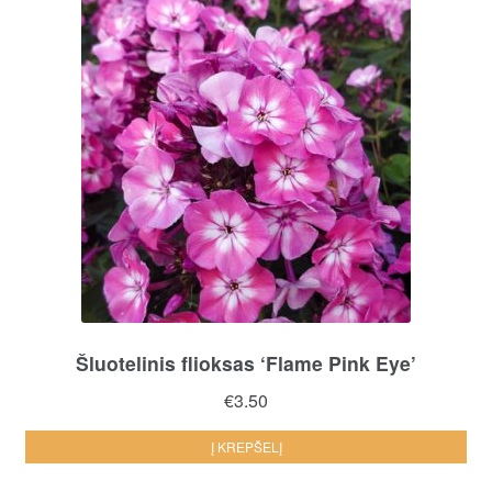
Šluotelinis flioksas ‘Flame Pink Eye’
€
3.50
Į KREPŠELĮ