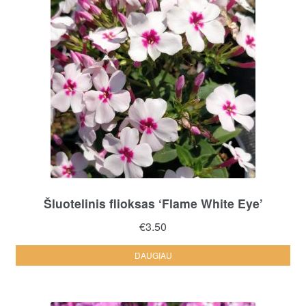
Šluotelinis flioksas ‘Flame White Eye’
€
3.50
DAUGIAU