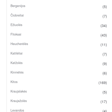
Bergenijos
(5)
Čiobreliai
(7)
Ežiuolės
(34)
Flioksai
(43)
Heucherėlės
(11)
Katilėliai
(7)
Katžolės
(9)
Kinmėtės
(6)
Kitos
(169)
Kraujalakės
(5)
Kraujažolės
(17)
Levandos
(4)