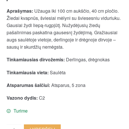
Aprašymas:
Užauga iki 100 cm aukščio, 40 cm pločio.
Žiedai kvapnūs, šviesiai mėlyni su šviesesniu viduriuku.
Gausiai žydi liepą-rugpjūtį. Nužydėjusių žiedų
pašalinimas paskatina gausesnį žydėjimą. Gražiausiai
augs saulėtoje vietoje, derlingoje ir drėgnoje dirvoje –
sausų ir skurdžių nemėgsta.
Tinkamiausias dirvožemis:
Derlingas, drėgnokas
Tinkamiausia vieta:
Saulėta
Atsparumas šalčiui:
Atsparus, 5 zona
Vazono dydis:
C2
Turime
Šluotelinis