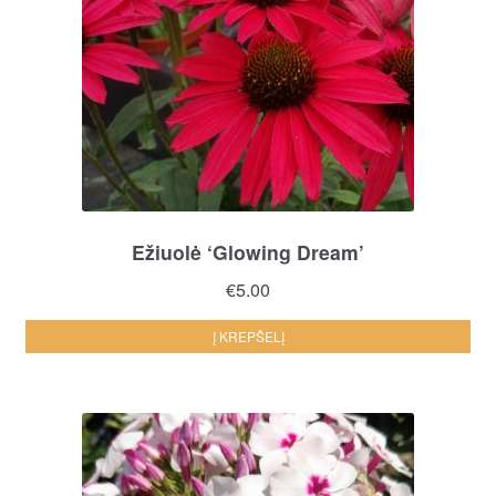
Ežiuolė ‘Glowing Dream’
€
5.00
Į KREPŠELĮ