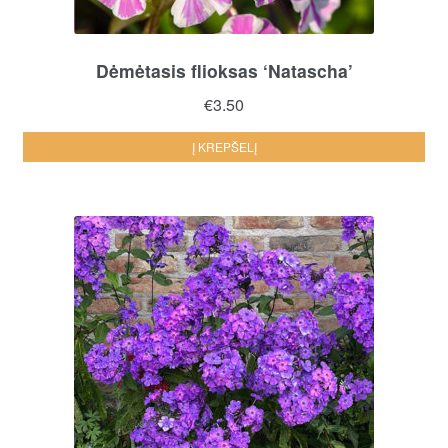
Dėmėtasis flioksas ‘Natascha’
€
3.50
Į KREPŠELĮ