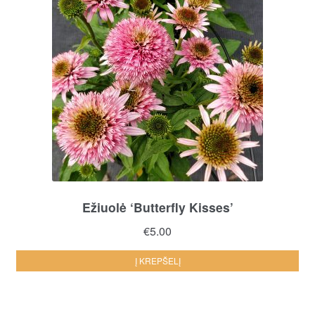
Ežiuolė ‘Butterfly Kisses’
€
5.00
Į KREPŠELĮ