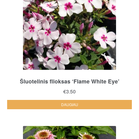
Šluotelinis flioksas ‘Flame White Eye’
€
3.50
DAUGIAU