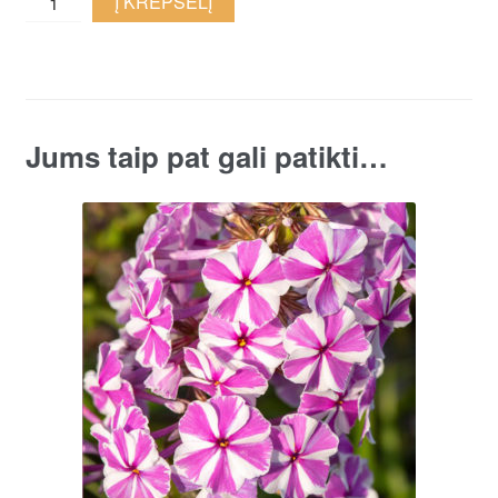
Į KREPŠELĮ
flioksas
'Blue
Boy'
quantity
Jums taip pat gali patikti…