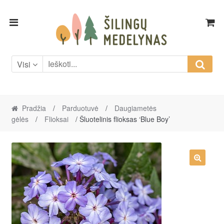
Skip
Skip
to
to
navigation
content
Visi
Pradžia
/
Parduotuvė
/
Daugiametės
gėlės
/
Flioksai
/ Šluotelinis flioksas ‘Blue Boy’