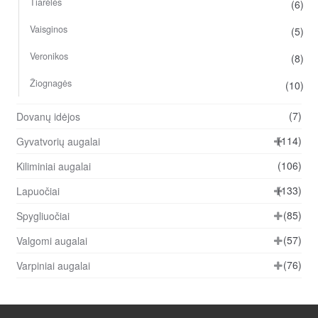
Tiarėlės
(6)
Vaisginos
(5)
Veronikos
(8)
Žiognagės
(10)
(7)
Dovanų idėjos
(114)
Gyvatvorių augalai
(106)
Kiliminiai augalai
(133)
Lapuočiai
(85)
Spygliuočiai
(57)
Valgomi augalai
(76)
Varpiniai augalai