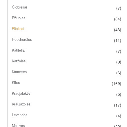
Čiobreliai
(7)
Ežiuolės
(34)
Flioksai
(43)
Heucherėlės
(11)
Katilėliai
(7)
Katžolės
(9)
Kinmėtės
(6)
Kitos
(169)
Kraujalakės
(5)
Kraujažolės
(17)
Levandos
(4)
Melsvės
(22)