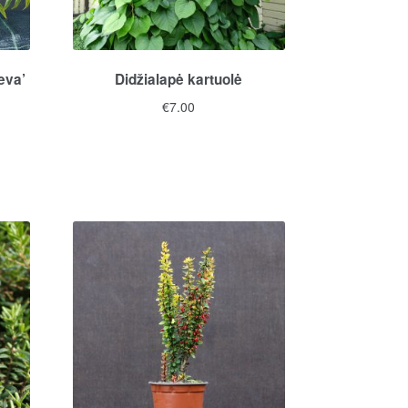
eva’
Didžialapė kartuolė
€
7.00