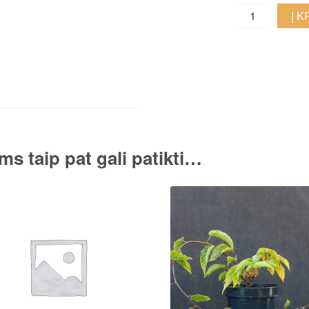
Plaukuotoji
Į 
kartuolė
quantity
ms taip pat gali patikti…