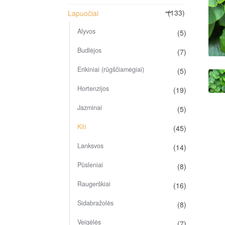
(133)
Lapuočiai
Alyvos
(5)
Budlėjos
(7)
Erikiniai (rūgščiamėgiai)
(5)
Hortenzijos
(19)
Jazminai
(5)
Kiti
(45)
Lanksvos
(14)
Pūsleniai
(8)
Raugerškiai
(16)
Sidabražolės
(8)
Veigėlės
(7)