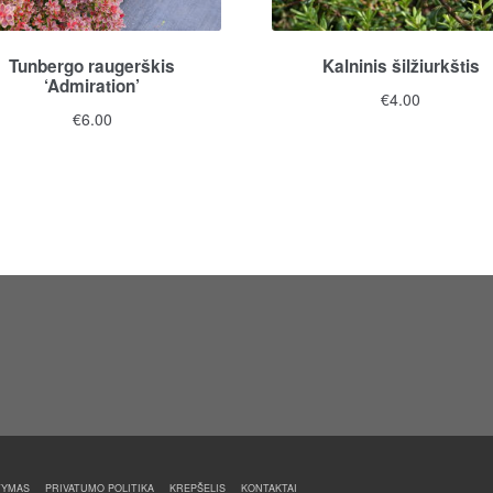
Tunbergo raugerškis
Kalninis šilžiurkštis
‘Admiration’
€
4.00
€
6.00
TYMAS
PRIVATUMO POLITIKA
KREPŠELIS
KONTAKTAI