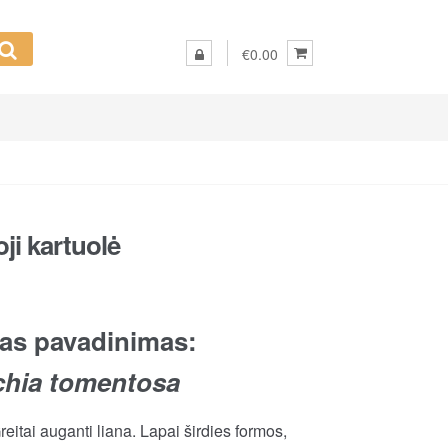
€0.00
ji kartuolė
as pavadinimas:
chia tomentosa
eitai auganti liana. Lapai širdies formos,