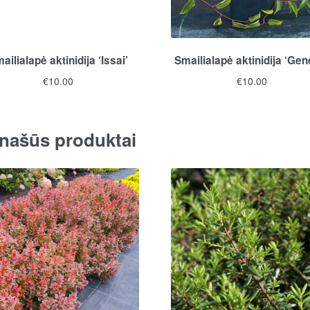
ailialapė aktinidija ‘Issai’
Smailialapė aktinidija ‘Gen
€
10.00
€
10.00
našūs produktai