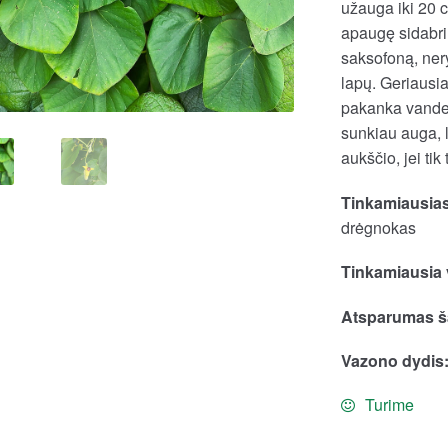
užauga iki 20 
apaugę sidabrin
saksofoną, ner
lapų. Geriausia
pakanka vanden
sunkiau auga, l
aukščio, jei tik 
Tinkamiausias
drėgnokas
Tinkamiausia 
Atsparumas ša
Vazono dydis
Turime