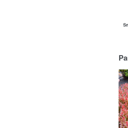
Sm
Pa