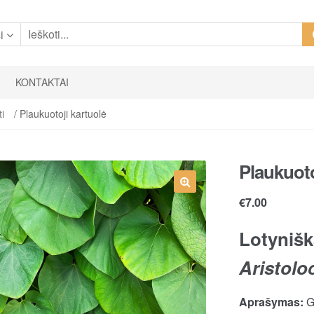
i
KONTAKTAI
ti
/ Plaukuotoji kartuolė
Plaukuoto
€
7.00
Lotynišk
Aristolo
Aprašymas:
Gr