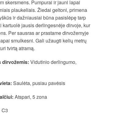
cm skersmens. Pumpurai ir jauni lapai
iais plaukeliais. Žiedai geltoni, primena
yškūs ir dažniausiai būna pasislėpę tarp
i kartuolė jausis derlingesnėje dirvoje, kur
s. Per sausras ar prastame dirvožemyje
apai smulkesni. Gali užaugti kelių metrų
turi tvirtą atramą.
 dirvožemis:
Vidutinio derlingumo,
vieta:
Saulėta, pusiau pavėsis
lčiui:
Atspari, 5 zona
:
C3