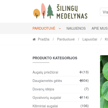
Skip
Skip
to
to
Vis
navigation
content
PARDUOTUVĖ
NAUJIENOS
APIE MUS
Pradžia
/
Parduotuvė
/
Lapuočiai
/
Ki
PRODUKTO KATEGORIJOS
(13)
Augalų priežiūrai
(604)
Daugiametės gėlės
(7)
Dovanų idėjos
(114)
Gyvatvorių augalai
(106)
Kiliminiai augalai