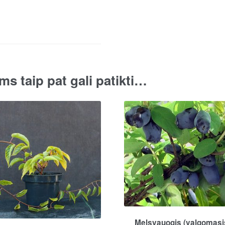
ms taip pat gali patikti…
Melsvauogis (valgomasi