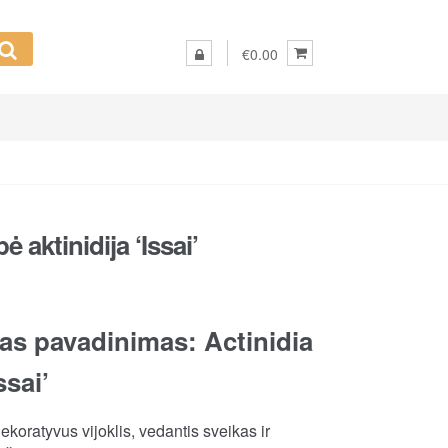
€0.00
ė aktinidija ‘Issai’
as pavadinimas: Actinidia
ssai’
koratyvus vijoklis, vedantis sveikas ir