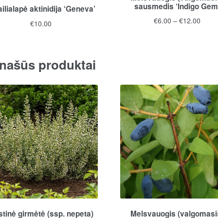
sausmedis ‘Indigo Gem
ilialapė aktinidija ‘Geneva’
Price
€
6.00
–
€
12.00
€
10.00
range
This
€6.00
product
throu
has
našūs produktai
€12.0
multiple
variants.
The
options
may
be
chosen
on
the
product
page
stinė girmėtė (ssp. nepeta)
Melsvauogis (valgomasi