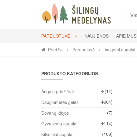
Skip
Skip
to
to
Vis
navigation
content
PARDUOTUVĖ
NAUJIENOS
APIE MUS
Pradžia
/
Parduotuvė
/
Valgomi augalai
PRODUKTO KATEGORIJOS
(14)
Augalų priežiūrai
(604)
Daugiametės gėlės
(7)
Dovanų idėjos
(114)
Gyvatvorių augalai
(106)
Kiliminiai augalai