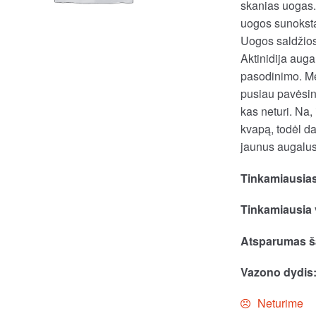
skanias uogas. 
uogos sunoksta
Uogos saldžios
Aktinidija auga
pasodinimo. Mėg
pusiau pavėsing
kas neturi. Na,
kvapą, todėl da
jaunus augalus 
Tinkamiausias
Tinkamiausia 
Atsparumas ša
Vazono dydis
Neturime