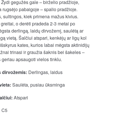
Žydi gegužės gale – birželio pradžioje,
 rugsėjo pabaigoje – spalio pradžioje.
, sultingos, kiek primena mažus kivius.
 greitai, o derėti pradeda 2-3 metai po
sta derlingą, laidų dirvožemį, saulėtą ar
ą vietą. Šalčiui atspari, kenkėjų ar ligų kol
 išskyrus kates, kurios labai mėgsta aktinidijų
žnai trinasi ir graužia šaknis bei šakeles –
geriau apsaugoti vielos tinklu.
 dirvožemis:
Derlingas, laidus
vieta:
Saulėta, pusiau ūksminga
lčiui:
Atspari
:
C5