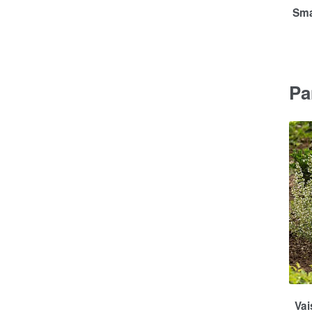
Sma
Pa
Vai