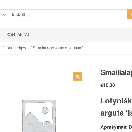
i
KONTAKTAI
/
Aktinidijos
/ Smailialapė aktinidija ‘Issai’
Smailialap
€
10.00
Lotynišk
arguta ‘I
Aprašymas:
De