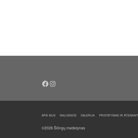
Facebook
Instagram
APIE MUS
NAUJIENOS
GALERIJA
PRISTATYMAS IR ATSISKAI
©2026 Šilingų medelynas