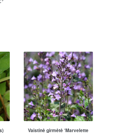
’
:
gh
0
s)
Vaistinė girmėtė ‘Marvelette