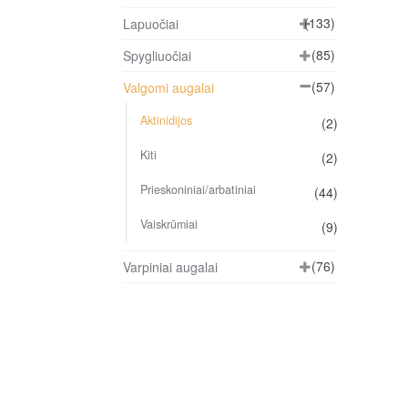
(133)
Lapuočiai
(85)
Spygliuočiai
(57)
Valgomi augalai
Aktinidijos
(2)
Kiti
(2)
Prieskoniniai/arbatiniai
(44)
Vaiskrūmiai
(9)
(76)
Varpiniai augalai