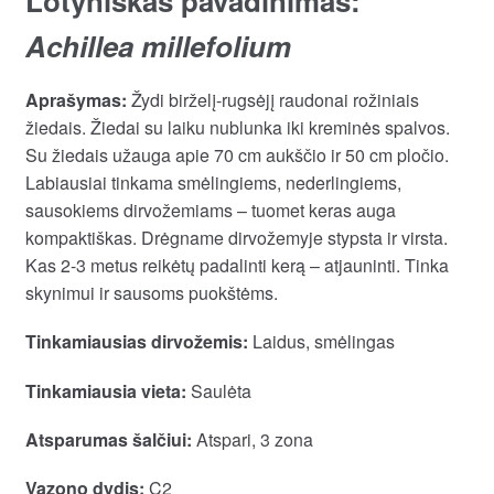
Lotyniškas pavadinimas:
Achillea millefolium
Aprašymas:
Žydi birželį-rugsėjį raudonai rožiniais
žiedais. Žiedai su laiku nublunka iki kreminės spalvos.
Su žiedais užauga apie 70 cm aukščio ir 50 cm pločio.
Labiausiai tinkama smėlingiems, nederlingiems,
sausokiems dirvožemiams – tuomet keras auga
kompaktiškas. Drėgname dirvožemyje stypsta ir virsta.
Kas 2-3 metus reikėtų padalinti kerą – atjauninti. Tinka
skynimui ir sausoms puokštėms.
Tinkamiausias dirvožemis:
Laidus, smėlingas
Tinkamiausia vieta:
Saulėta
Atsparumas šalčiui:
Atspari, 3 zona
Vazono dydis:
C2