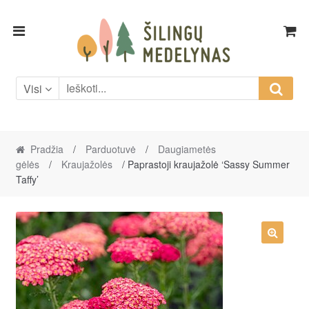
Skip
Skip
to
to
navigation
content
Visi
Pradžia
/
Parduotuvė
/
Daugiametės
gėlės
/
Kraujažolės
/ Paprastoji kraujažolė ‘Sassy Summer
Taffy’