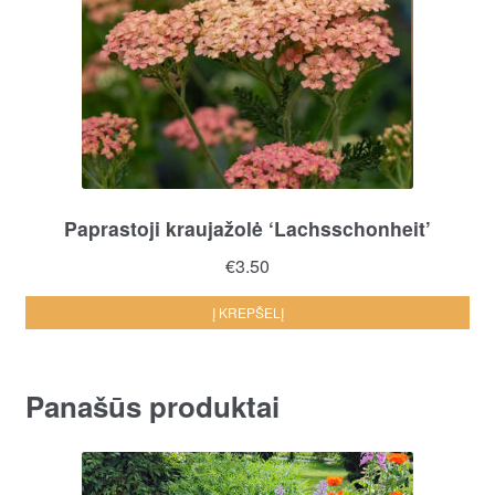
Paprastoji kraujažolė ‘Lachsschonheit’
€
3.50
Į KREPŠELĮ
Panašūs produktai