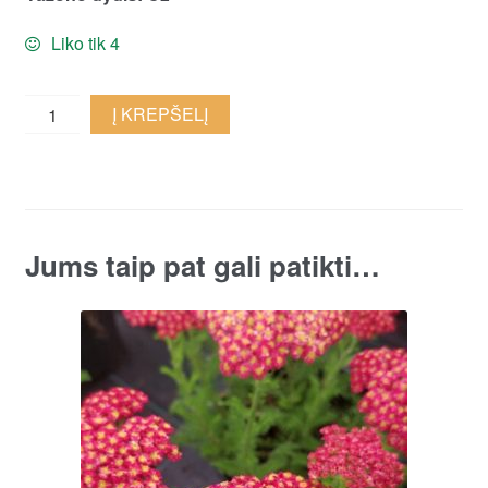
Liko tik 4
Paprastoji
Į KREPŠELĮ
kraujažolė
'Sassy
Summer
Taffy'
quantity
Jums taip pat gali patikti…