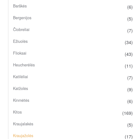
Barškės
(6)
Bergenijos
(5)
Čiobreliai
(7)
Ežiuolės
(34)
Flioksai
(43)
Heucherėlės
(11)
Katilėliai
(7)
Katžolės
(9)
Kinmėtės
(6)
Kitos
(169)
Kraujalakės
(5)
Kraujažolės
(17)