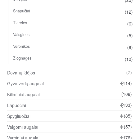
Snapučiai
(12)
Tiarėlės
(6)
Vaisginos
(5)
Veronikos
(8)
Žiognagės
(10)
(7)
Dovanų idėjos
(114)
Gyvatvorių augalai
(106)
Kiliminiai augalai
(133)
Lapuočiai
(85)
Spygliuočiai
(57)
Valgomi augalai
(76)
Varpiniai augalai