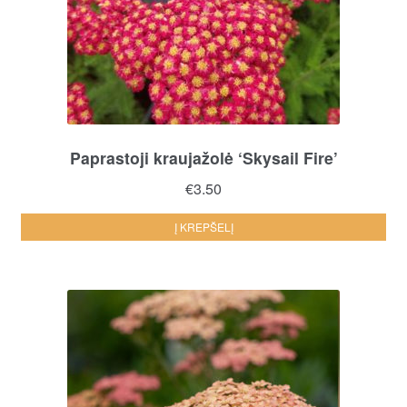
Paprastoji kraujažolė ‘Skysail Fire’
€
3.50
Į KREPŠELĮ