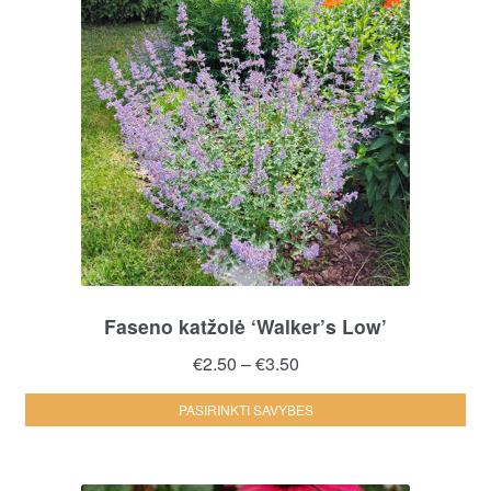
Faseno katžolė ‘Walker’s Low’
Price
€
2.50
–
€
3.50
range:
Thi
PASIRINKTI SAVYBES
€2.50
pro
through
ha
€3.50
mul