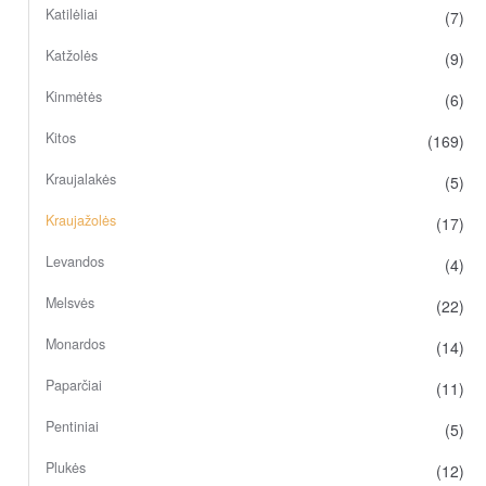
Katilėliai
(7)
Katžolės
(9)
Kinmėtės
(6)
Kitos
(169)
Kraujalakės
(5)
Kraujažolės
(17)
Levandos
(4)
Melsvės
(22)
Monardos
(14)
Paparčiai
(11)
Pentiniai
(5)
Plukės
(12)