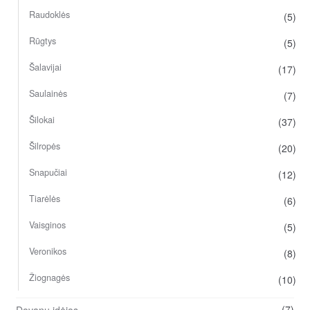
Raudoklės
(5)
Rūgtys
(5)
Šalavijai
(17)
Saulainės
(7)
Šilokai
(37)
Šilropės
(20)
Snapučiai
(12)
Tiarėlės
(6)
Vaisginos
(5)
Veronikos
(8)
Žiognagės
(10)
(7)
Dovanų idėjos