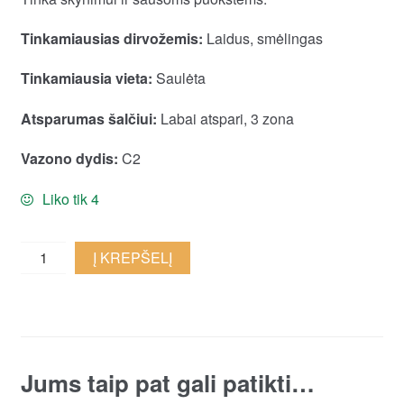
Tinkamiausias dirvožemis:
Laidus, smėlingas
Tinkamiausia vieta:
Saulėta
Atsparumas šalčiui:
Labai atspari, 3 zona
Vazono dydis:
C2
Liko tik 4
Paprastoji
Į KREPŠELĮ
kraujažolė
'Lachsschonheit'
quantity
Jums taip pat gali patikti…