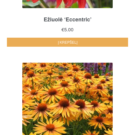
Ežiuolė ‘Eccentric’
€
5.00
Į KREPŠELĮ