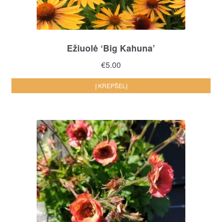
Ežiuolė ‘Big Kahuna’
€
5.00
Į KREPŠELĮ