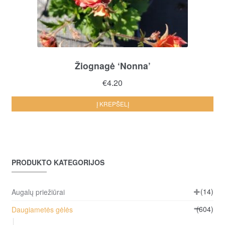
Žiognagė ‘Nonna’
€
4.20
Į KREPŠELĮ
PRODUKTO KATEGORIJOS
(14)
Augalų priežiūrai
(604)
Daugiametės gėlės