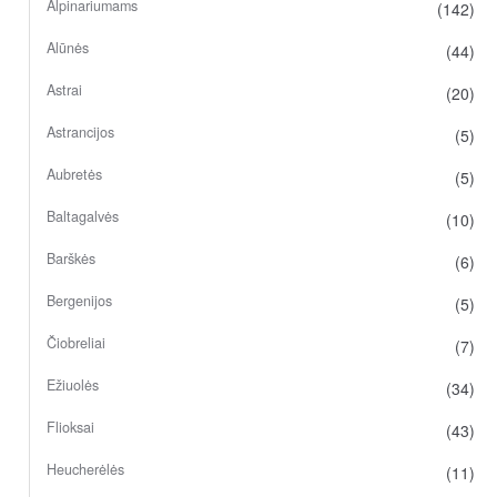
Alpinariumams
(142)
Alūnės
(44)
Astrai
(20)
Astrancijos
(5)
Aubretės
(5)
Baltagalvės
(10)
Barškės
(6)
Bergenijos
(5)
Čiobreliai
(7)
Ežiuolės
(34)
Flioksai
(43)
Heucherėlės
(11)