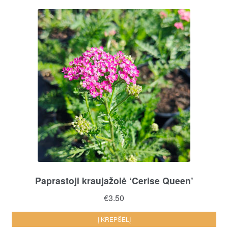
Paprastoji kraujažolė ‘Cerise Queen’
€
3.50
Į KREPŠELĮ