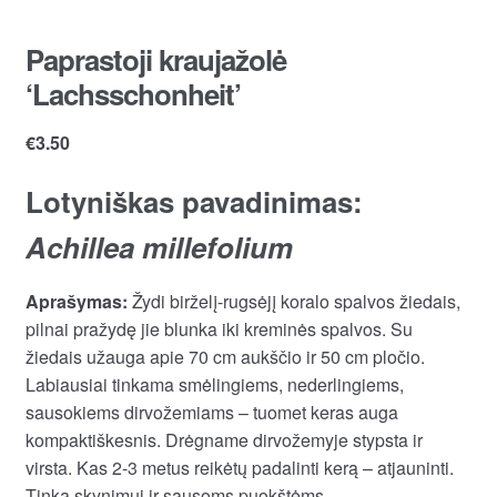
Paprastoji kraujažolė
‘Lachsschonheit’
€
3.50
Lotyniškas pavadinimas:
Achillea millefolium
Aprašymas:
Žydi birželį-rugsėjį koralo spalvos žiedais,
pilnai pražydę jie blunka iki kreminės spalvos. Su
žiedais užauga apie 70 cm aukščio ir 50 cm pločio.
Labiausiai tinkama smėlingiems, nederlingiems,
sausokiems dirvožemiams – tuomet keras auga
kompaktiškesnis. Drėgname dirvožemyje stypsta ir
virsta. Kas 2-3 metus reikėtų padalinti kerą – atjauninti.
Tinka skynimui ir sausoms puokštėms.