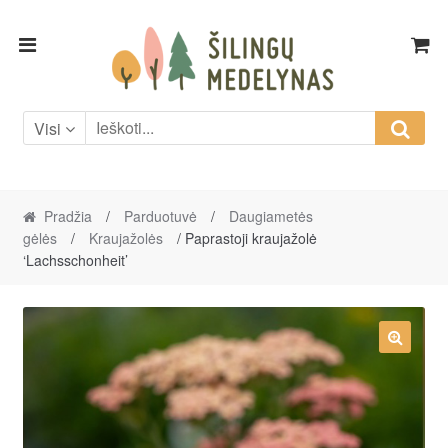
Skip
Skip
to
to
navigation
content
Visi
Pradžia
/
Parduotuvė
/
Daugiametės
gėlės
/
Kraujažolės
/ Paprastoji kraujažolė
‘Lachsschonheit’