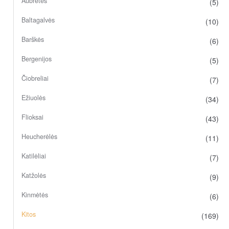
Aubretės
(5)
Baltagalvės
(10)
Barškės
(6)
Bergenijos
(5)
Čiobreliai
(7)
Ežiuolės
(34)
Flioksai
(43)
Heucherėlės
(11)
Katilėliai
(7)
Katžolės
(9)
Kinmėtės
(6)
Kitos
(169)