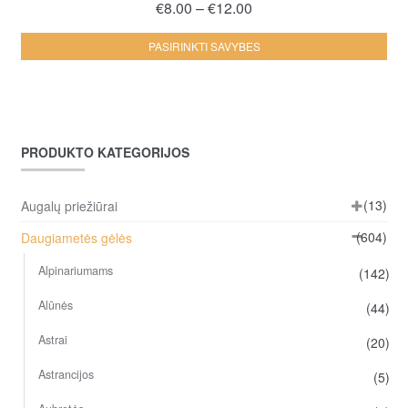
Price
€
8.00
–
€
12.00
range:
Thi
PASIRINKTI SAVYBES
€8.00
pro
through
ha
€12.00
mul
var
PRODUKTO KATEGORIJOS
Th
opt
ma
(13)
Augalų priežiūrai
be
(604)
Daugiametės gėlės
ch
on
Alpinariumams
(142)
the
Alūnės
(44)
pro
pa
Astrai
(20)
Astrancijos
(5)