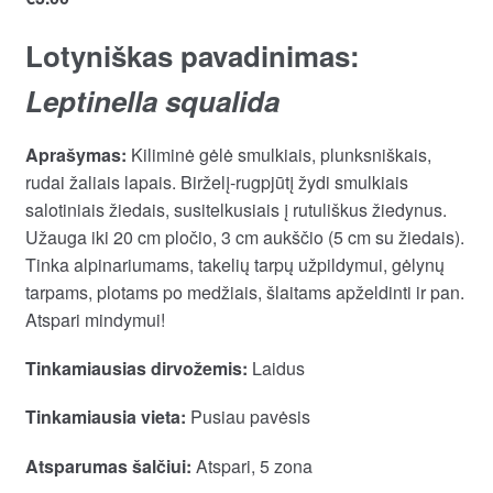
Lotyniškas pavadinimas:
Leptinella squalida
Aprašymas:
Kiliminė gėlė smulkiais, plunksniškais,
rudai žaliais lapais. Birželį-rugpjūtį žydi smulkiais
salotiniais žiedais, susitelkusiais į rutuliškus žiedynus.
Užauga iki 20 cm pločio, 3 cm aukščio (5 cm su žiedais).
Tinka alpinariumams, takelių tarpų užpildymui, gėlynų
tarpams, plotams po medžiais, šlaitams apželdinti ir pan.
Atspari mindymui!
Tinkamiausias dirvožemis:
Laidus
Tinkamiausia vieta:
Pusiau pavėsis
Atsparumas šalčiui:
Atspari, 5 zona