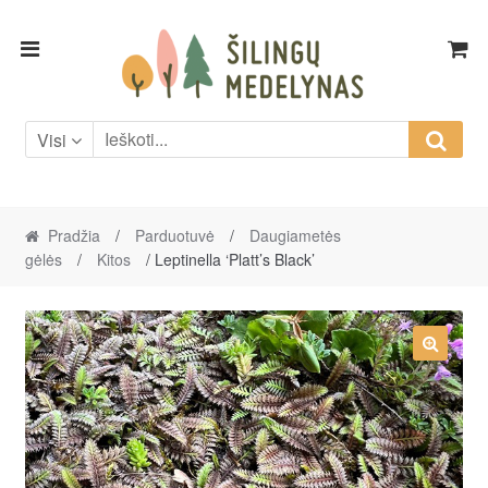
Skip
Skip
to
to
navigation
content
Visi
Pradžia
/
Parduotuvė
/
Daugiametės
gėlės
/
Kitos
/ Leptinella ‘Platt’s Black’