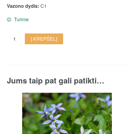
Vazono dydis:
C1
Turime
Leptinella
Į KREPŠELĮ
'Platt's
Black'
quantity
Jums taip pat gali patikti…