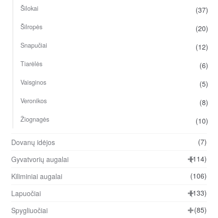
Šilokai
(37)
Šilropės
(20)
Snapučiai
(12)
Tiarėlės
(6)
Vaisginos
(5)
Veronikos
(8)
Žiognagės
(10)
(7)
Dovanų idėjos
(114)
Gyvatvorių augalai
(106)
Kiliminiai augalai
(133)
Lapuočiai
(85)
Spygliuočiai