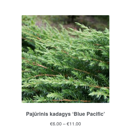
Pajūrinis kadagys ‘Blue Pacific’
Price
€
6.00
–
€
11.00
range: