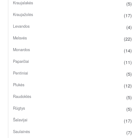
Kraujalakės
(5)
Kraujažolės
(17)
Levandos
(4)
Melsvės
(22)
Monardos
(14)
Paparčiai
(11)
Pentiniai
(5)
Plukės
(12)
Raudoklės
(5)
Rūgtys
(5)
Šalavijai
(17)
Saulainės
(7)