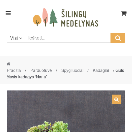
Skip
Skip
to
to
navigation
content
Visi
Pradžia
/
Parduotuvė
/
Spygliuočiai
/
Kadagiai
/ Guls
čiasis kadagys ‘Nana’