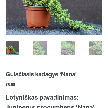
Gulsčiasis kadagys ‘Nana’
€
6.50
Lotyniškas pavadinimas:
Juniperus procumbens ‘Nana’