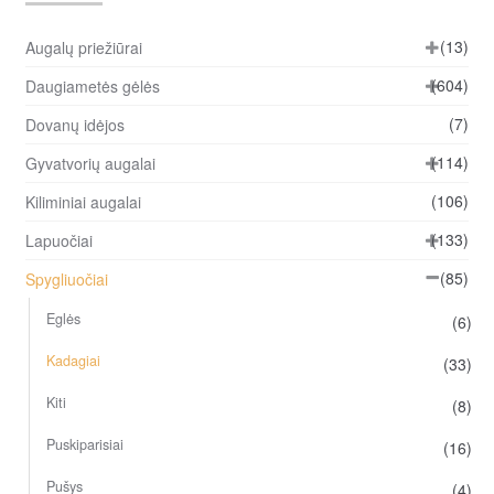
opt
ma
(13)
Augalų priežiūrai
be
(604)
Daugiametės gėlės
ch
(7)
Dovanų idėjos
on
the
(114)
Gyvatvorių augalai
pro
(106)
Kiliminiai augalai
pa
(133)
Lapuočiai
(85)
Spygliuočiai
Eglės
(6)
Kadagiai
(33)
Kiti
(8)
Puskiparisiai
(16)
Pušys
(4)