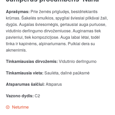
Aprašymas:
Prie žemės prigludęs, besidriekiantis
krūmas. Šakelės smulkios, spygliai šviesiai pilkšvai žali,
dygūs. Augalas šviesomėgis, geriausiai auga puriuose,
vidutinio derlingumo dirvožemiuose. Auginamas tiek
pavieniui, tiek kompozicijose. Auga labai lėtai, todėl
tinka ir kapinėms, alpinariumams. Puikiai dera su
akmenimis.
Tinkamiausias dirvožemis:
Vidutinio derlingumo
Tinkamiausia vieta:
Saulėta, dalinė paūksmė
Atsparumas šalčiui:
Atsparus
Vazono dydis:
C2
Neturime