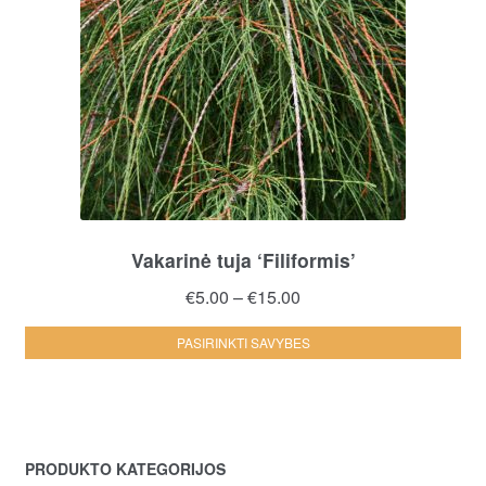
Vakarinė tuja ‘Filiformis’
Price
€
5.00
–
€
15.00
range:
Thi
PASIRINKTI SAVYBES
€5.00
pro
through
ha
€15.00
mul
var
PRODUKTO KATEGORIJOS
Th