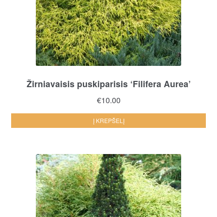
Žirniavaisis puskiparisis ‘Filifera Aurea’
€
10.00
Į KREPŠELĮ