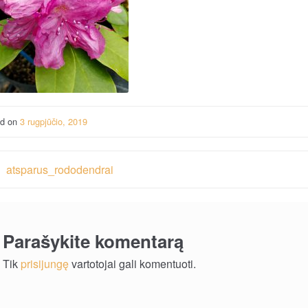
ed on
3 rugpjūčio, 2019
vigacija
atsparus_rododendrai
rp
ašų
Parašykite komentarą
Tik
prisijungę
vartotojai gali komentuoti.