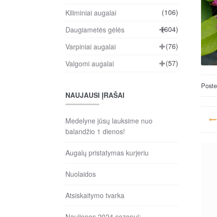
(106)
Kiliminiai augalai
(604)
Daugiametės gėlės
(76)
Varpiniai augalai
(57)
Valgomi augalai
Post
NAUJAUSI ĮRAŠAI
Na
Medelyne jūsų lauksime nuo
ta
balandžio 1 dienos!
įr
Augalų pristatymas kurjeriu
Nuolaidos
Atsiskaitymo tvarka
Naujienos 2024 sezonui: