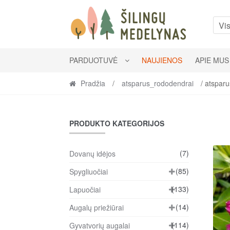
Skip
Skip
to
to
Vis
navigation
content
PARDUOTUVĖ
NAUJIENOS
APIE MUS
Pradžia
/
atsparus_rododendrai
/ atspar
PRODUKTO KATEGORIJOS
(7)
Dovanų idėjos
(85)
Spygliuočiai
(133)
Lapuočiai
(14)
Augalų priežiūrai
(114)
Gyvatvorių augalai