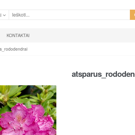
i
KONTAKTAI
us_rododendrai
atsparus_rododen