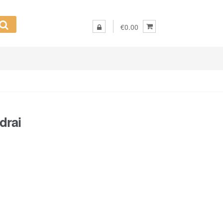
€0.00
drai