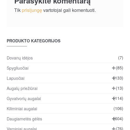
Parašykite komentarą
Tik
prisijungę
vartotojai gali komentuoti.
PRODUKTO KATEGORIJOS
(7)
Dovanų idėjos
(85)
Spygliuočiai
(133)
Lapuočiai
(13)
Augalų priežiūrai
(114)
Gyvatvorių augalai
(106)
Kiliminiai augalai
(604)
Daugiametės gėlės
(76)
Varpiniai augalai