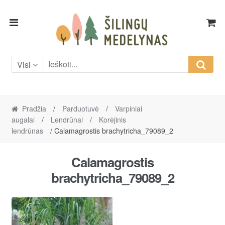
Skip
Skip
to
to
navigation
content
Visi
Pradžia
/
Parduotuvė
/
Varpiniai
augalai
/
Lendrūnai
/
Korėjinis
lendrūnas
/ Calamagrostis brachytricha_79089_2
Calamagrostis
brachytricha_79089_2