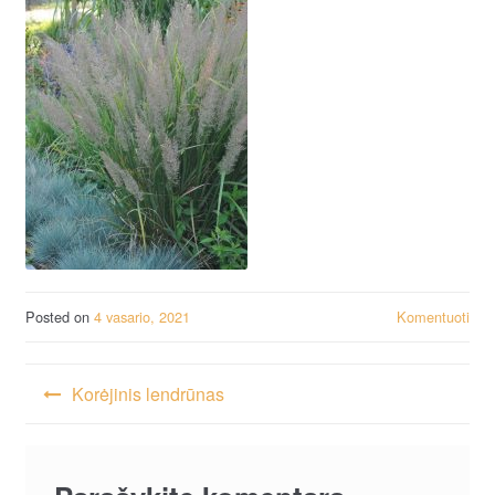
Posted on
4 vasario, 2021
Komentuoti
Navigacija
Korėjinis lendrūnas
tarp
įrašų