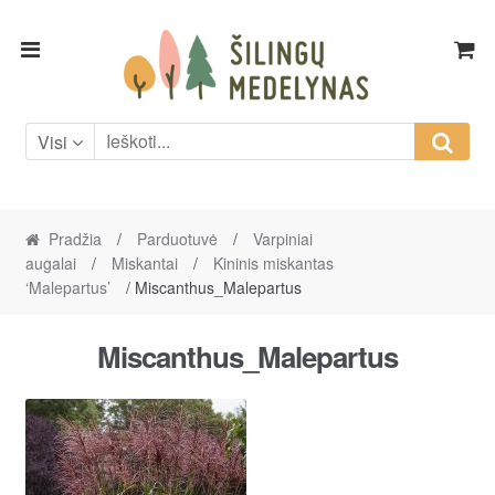
Skip
Skip
to
to
navigation
content
Visi
Pradžia
/
Parduotuvė
/
Varpiniai
augalai
/
Miskantai
/
Kininis miskantas
‘Malepartus’
/ Miscanthus_Malepartus
Miscanthus_Malepartus