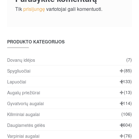
Tik
prisijungę
vartotojai gali komentuoti.
PRODUKTO KATEGORIJOS
(7)
Dovanų idėjos
(85)
Spygliuočiai
(133)
Lapuočiai
(13)
Augalų priežiūrai
(114)
Gyvatvorių augalai
(106)
Kiliminiai augalai
(604)
Daugiametės gėlės
(76)
Varpiniai augalai