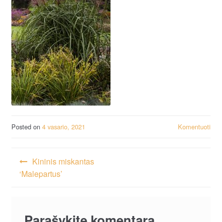
Posted on
4 vasario, 2021
Komentuoti
Navigacija
Kininis miskantas
tarp
‘Malepartus’
įrašų
Parašykite komentarą