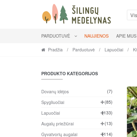
Skip
Skip
to
to
Vis
navigation
content
PARDUOTUVĖ
NAUJIENOS
APIE MUS
Pradžia
/
Parduotuvė
/
Lapuočiai
/
Ki
PRODUKTO KATEGORIJOS
(7)
Dovanų idėjos
(85)
Spygliuočiai
(133)
Lapuočiai
(13)
Augalų priežiūrai
(114)
Gyvatvorių augalai