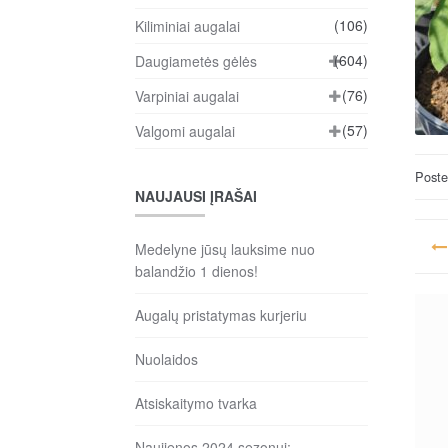
(106)
Kiliminiai augalai
(604)
Daugiametės gėlės
(76)
Varpiniai augalai
(57)
Valgomi augalai
Post
NAUJAUSI ĮRAŠAI
Na
Medelyne jūsų lauksime nuo
ta
balandžio 1 dienos!
įr
Augalų pristatymas kurjeriu
Nuolaidos
Atsiskaitymo tvarka
Naujienos 2024 sezonui: