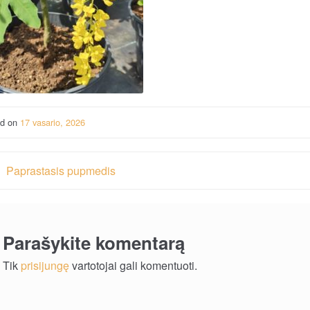
ed on
17 vasario, 2026
vigacija
Paprastasis pupmedis
rp
ašų
Parašykite komentarą
Tik
prisijungę
vartotojai gali komentuoti.