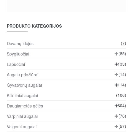
PRODUKTO KATEGORIJOS
(7)
Dovanų idėjos
(85)
Spygliuočiai
(133)
Lapuočiai
(14)
Augalų priežiūrai
(114)
Gyvatvorių augalai
(106)
Kiliminiai augalai
(604)
Daugiametės gėlės
(76)
Varpiniai augalai
(57)
Valgomi augalai