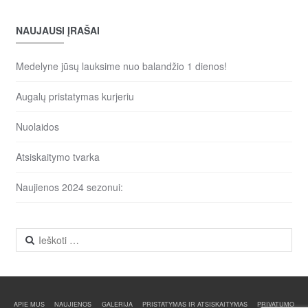
NAUJAUSI ĮRAŠAI
Medelyne jūsų lauksime nuo balandžio 1 dienos!
Augalų pristatymas kurjeriu
Nuolaidos
Atsiskaitymo tvarka
Naujienos 2024 sezonui:
Ieškoti:
APIE MUS
NAUJIENOS
GALERIJA
PRISTATYMAS IR ATSISKAITYMAS
PRIVATUMO