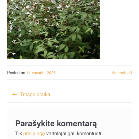
Posted on
11 vasario, 2026
Komentuoti
Navigacija
Trilapė draika
tarp
įrašų
Parašykite komentarą
Tik
prisijungę
vartotojai gali komentuoti.