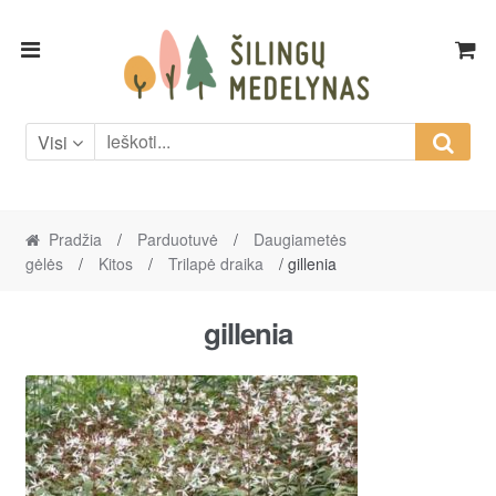
Skip
Skip
to
to
navigation
content
Visi
Pradžia
/
Parduotuvė
/
Daugiametės
gėlės
/
Kitos
/
Trilapė draika
/ gillenia
gillenia