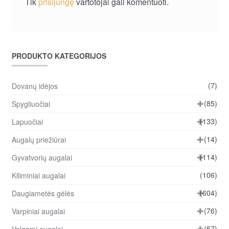
Tik
prisijungę
vartotojai gali komentuoti.
PRODUKTO KATEGORIJOS
(7)
Dovanų idėjos
(85)
Spygliuočiai
(133)
Lapuočiai
(14)
Augalų priežiūrai
(114)
Gyvatvorių augalai
(106)
Kiliminiai augalai
(604)
Daugiametės gėlės
(76)
Varpiniai augalai
(57)
Valgomi augalai