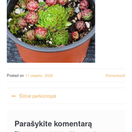
Posted on
11 vasario, 2026
Komentuoti
Navigacija
Šilinė perkūnropė
tarp
įrašų
Parašykite komentarą