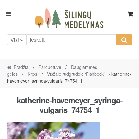
Skip
Skip
to
to
navigation
content
Visi
Pradžia
/
Parduotuvė
/
Daugiametės
gėlės
/
Kitos
/
Visžalė rudgrūdėlė ‘Fishbeck’
/ katherine-
havemeyer_syringa-vulgaris_74754_1
katherine-havemeyer_syringa-
vulgaris_74754_1