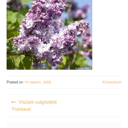
Posted on
10 vasario, 2026
Komentuoti
Navigacija
Visžalė rudgrūdėlė
tarp
‘Fishbeck’
įrašų