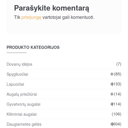
Parašykite komentarą
Tik
prisijungę
vartotojai gali komentuoti.
PRODUKTO KATEGORIJOS
(7)
Dovanų idėjos
(85)
Spygliuočiai
(133)
Lapuočiai
(14)
Augalų priežiūrai
(114)
Gyvatvorių augalai
(106)
Kiliminiai augalai
(604)
Daugiametės gėlės