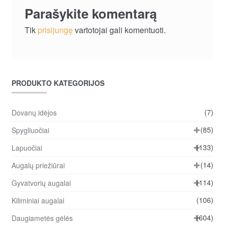
Parašykite komentarą
Tik
prisijungę
vartotojai gali komentuoti.
PRODUKTO KATEGORIJOS
(7)
Dovanų idėjos
(85)
Spygliuočiai
(133)
Lapuočiai
(14)
Augalų priežiūrai
(114)
Gyvatvorių augalai
(106)
Kiliminiai augalai
(604)
Daugiametės gėlės