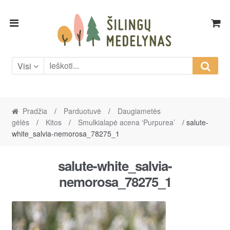
Skip
Skip
to
to
navigation
content
Visi
Pradžia
/
Parduotuvė
/
Daugiametės
gėlės
/
Kitos
/
Smulkialapė acena ‘Purpurea’
/ salute-
white_salvia-nemorosa_78275_1
salute-white_salvia-
nemorosa_78275_1