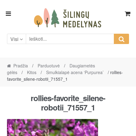
Skip
Skip
to
to
navigation
content
Visi
Pradžia
/
Parduotuvė
/
Daugiametės
gėlės
/
Kitos
/
Smulkialapė acena ‘Purpurea’
/ rollies-
favorite_silene-robotii_71557_1
rollies-favorite_silene-
robotii_71557_1