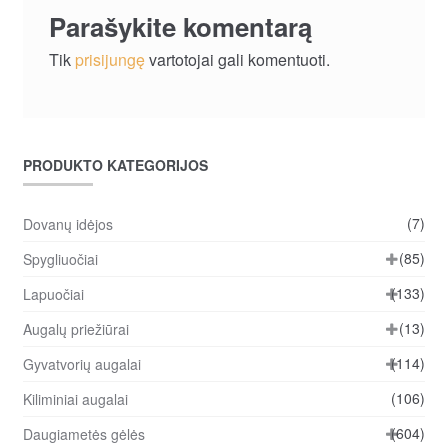
Parašykite komentarą
Tik
prisijungę
vartotojai gali komentuoti.
PRODUKTO KATEGORIJOS
(7)
Dovanų idėjos
(85)
Spygliuočiai
(133)
Lapuočiai
(13)
Augalų priežiūrai
(114)
Gyvatvorių augalai
(106)
Kiliminiai augalai
(604)
Daugiametės gėlės