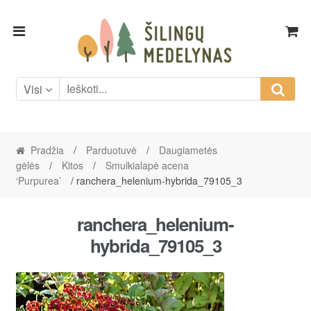
Skip
Skip
to
to
navigation
content
Visi
Pradžia
/
Parduotuvė
/
Daugiametės
gėlės
/
Kitos
/
Smulkialapė acena
‘Purpurea’
/ ranchera_helenium-hybrida_79105_3
ranchera_helenium-
hybrida_79105_3