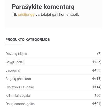
Parašykite komentarą
Tik
prisijungę
vartotojai gali komentuoti.
PRODUKTO KATEGORIJOS
(7)
Dovanų idėjos
(85)
Spygliuočiai
(133)
Lapuočiai
(13)
Augalų priežiūrai
(114)
Gyvatvorių augalai
(106)
Kiliminiai augalai
(604)
Daugiametės gėlės