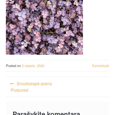
Posted on
2 vasario, 2026
Komentuoti
Navigacija
Smulkialapė acena
tarp
‘Purpurea’
įrašų
Parašykite komentarą