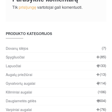
Tik
prisijungę
vartotojai gali komentuoti.
PRODUKTO KATEGORIJOS
(7)
Dovanų idėjos
(85)
Spygliuočiai
(133)
Lapuočiai
(13)
Augalų priežiūrai
(114)
Gyvatvorių augalai
(106)
Kiliminiai augalai
(604)
Daugiametės gėlės
(76)
Varpiniai augalai