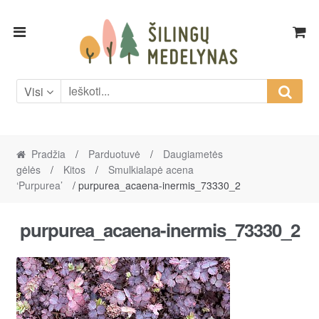
Skip
Skip
to
to
navigation
content
Visi
Pradžia
/
Parduotuvė
/
Daugiametės
gėlės
/
Kitos
/
Smulkialapė acena
‘Purpurea’
/ purpurea_acaena-inermis_73330_2
purpurea_acaena-inermis_73330_2