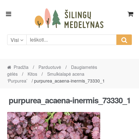
Skip
Skip
to
to
navigation
content
Visi
Pradžia
/
Parduotuvė
/
Daugiametės
gėlės
/
Kitos
/
Smulkialapė acena
‘Purpurea’
/ purpurea_acaena-inermis_73330_1
purpurea_acaena-inermis_73330_1