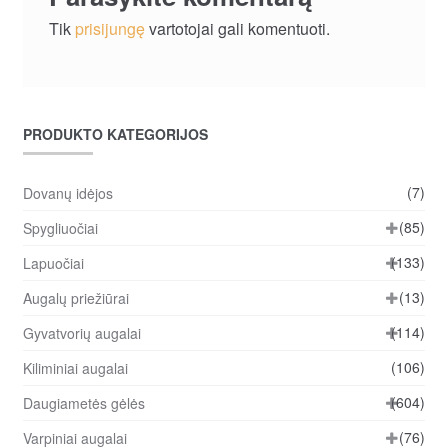
Tik
prisijungę
vartotojai gali komentuoti.
PRODUKTO KATEGORIJOS
(7)
Dovanų idėjos
(85)
Spygliuočiai
(133)
Lapuočiai
(13)
Augalų priežiūrai
(114)
Gyvatvorių augalai
(106)
Kiliminiai augalai
(604)
Daugiametės gėlės
(76)
Varpiniai augalai