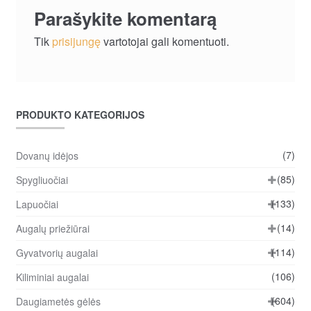
Parašykite komentarą
Tik
prisijungę
vartotojai gali komentuoti.
PRODUKTO KATEGORIJOS
(7)
Dovanų idėjos
(85)
Spygliuočiai
(133)
Lapuočiai
(14)
Augalų priežiūrai
(114)
Gyvatvorių augalai
(106)
Kiliminiai augalai
(604)
Daugiametės gėlės