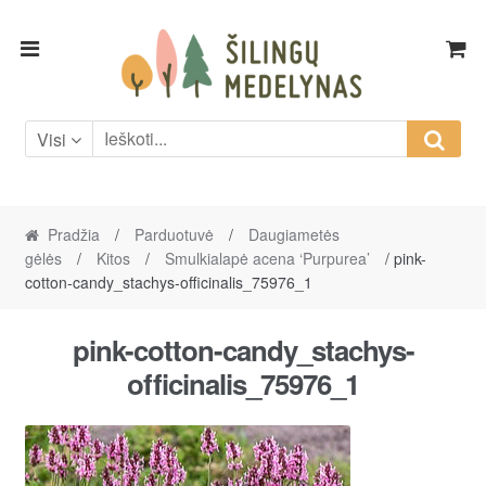
Skip
Skip
to
to
navigation
content
Visi
Pradžia
/
Parduotuvė
/
Daugiametės
gėlės
/
Kitos
/
Smulkialapė acena ‘Purpurea’
/ pink-
cotton-candy_stachys-officinalis_75976_1
pink-cotton-candy_stachys-
officinalis_75976_1