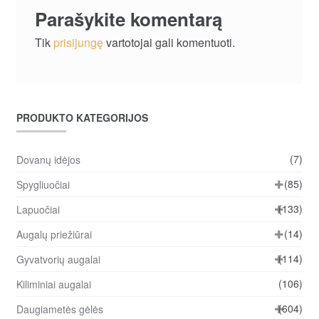
Parašykite komentarą
Tik
prisijungę
vartotojai gali komentuoti.
PRODUKTO KATEGORIJOS
(7)
Dovanų idėjos
(85)
Spygliuočiai
(133)
Lapuočiai
(14)
Augalų priežiūrai
(114)
Gyvatvorių augalai
(106)
Kiliminiai augalai
(604)
Daugiametės gėlės