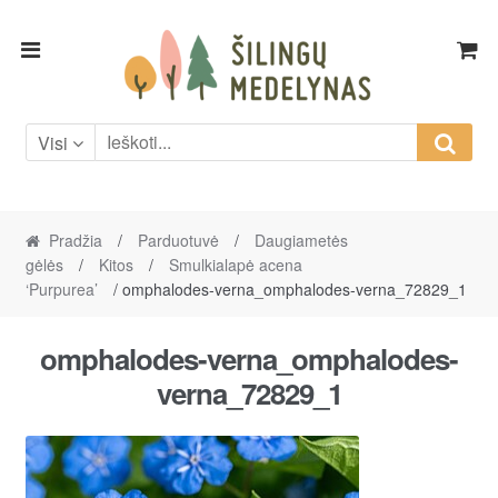
Skip
Skip
to
to
navigation
content
Visi
Pradžia
/
Parduotuvė
/
Daugiametės
gėlės
/
Kitos
/
Smulkialapė acena
‘Purpurea’
/ omphalodes-verna_omphalodes-verna_72829_1
omphalodes-verna_omphalodes-
verna_72829_1