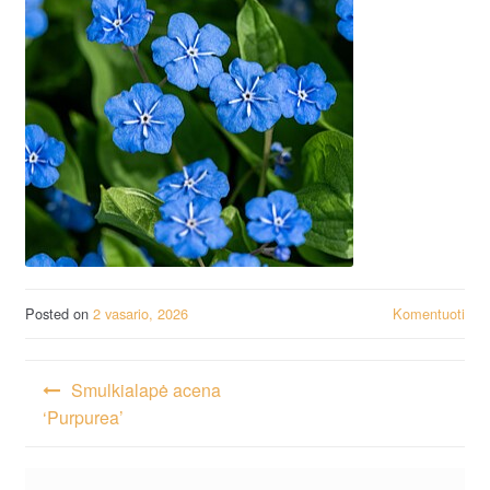
Posted on
2 vasario, 2026
Komentuoti
Navigacija
Smulkialapė acena
tarp
‘Purpurea’
įrašų