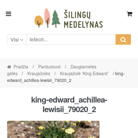
Skip
Skip
to
to
navigation
content
Visi
Pradžia
/
Parduotuvė
/
Daugiametės
gėlės
/
Kraujažolės
/
Kraujažolė ‘King Edward’
/ king-
edward_achillea-lewisii_79020_2
king-edward_achillea-
lewisii_79020_2