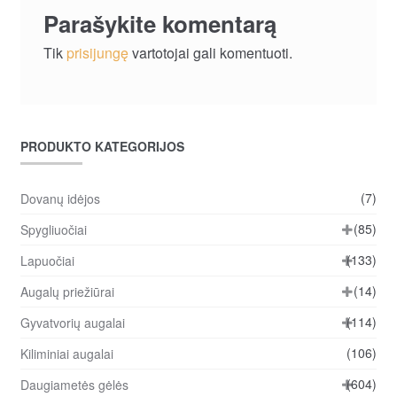
Parašykite komentarą
Tik
prisijungę
vartotojai gali komentuoti.
PRODUKTO KATEGORIJOS
(7)
Dovanų idėjos
(85)
Spygliuočiai
(133)
Lapuočiai
(14)
Augalų priežiūrai
(114)
Gyvatvorių augalai
(106)
Kiliminiai augalai
(604)
Daugiametės gėlės