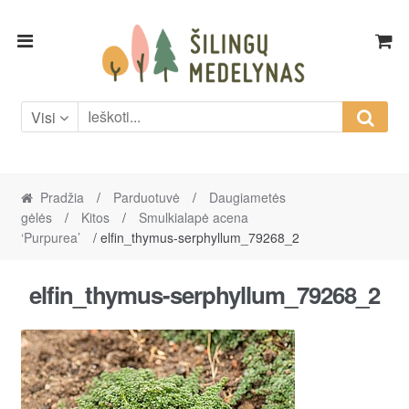
Skip
Skip
to
to
navigation
content
Visi
Pradžia
/
Parduotuvė
/
Daugiametės
gėlės
/
Kitos
/
Smulkialapė acena
‘Purpurea’
/ elfin_thymus-serphyllum_79268_2
elfin_thymus-serphyllum_79268_2