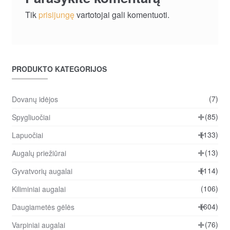
Tik
prisijungę
vartotojai gali komentuoti.
PRODUKTO KATEGORIJOS
(7)
Dovanų idėjos
(85)
Spygliuočiai
(133)
Lapuočiai
(13)
Augalų priežiūrai
(114)
Gyvatvorių augalai
(106)
Kiliminiai augalai
(604)
Daugiametės gėlės
(76)
Varpiniai augalai