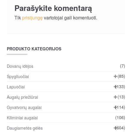
Parašykite komentarą
Tik
prisijungę
vartotojai gali komentuoti.
PRODUKTO KATEGORIJOS
(7)
Dovanų idėjos
(85)
Spygliuočiai
(133)
Lapuočiai
(13)
Augalų priežiūrai
(114)
Gyvatvorių augalai
(106)
Kiliminiai augalai
(604)
Daugiametės gėlės