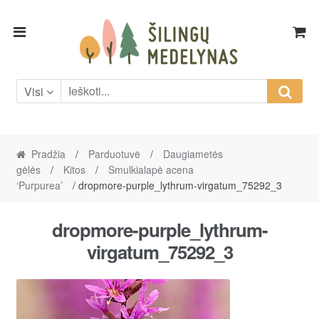
Skip
Skip
to
to
navigation
content
Visi
Pradžia
/
Parduotuvė
/
Daugiametės
gėlės
/
Kitos
/
Smulkialapė acena
‘Purpurea’
/ dropmore-purple_lythrum-virgatum_75292_3
dropmore-purple_lythrum-
virgatum_75292_3