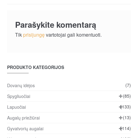
įrašų
Parašykite komentarą
Tik
prisijungę
vartotojai gali komentuoti.
PRODUKTO KATEGORIJOS
(7)
Dovanų idėjos
(85)
Spygliuočiai
(133)
Lapuočiai
(13)
Augalų priežiūrai
(114)
Gyvatvorių augalai