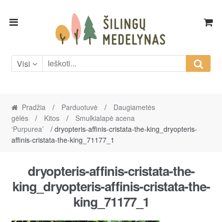
Skip
Skip
to
to
navigation
content
Visi
Pradžia
/
Parduotuvė
/
Daugiametės
gėlės
/
Kitos
/
Smulkialapė acena
‘Purpurea’
/ dryopteris-affinis-cristata-the-king_dryopteris-
affinis-cristata-the-king_71177_1
dryopteris-affinis-cristata-the-
king_dryopteris-affinis-cristata-the-
king_71177_1