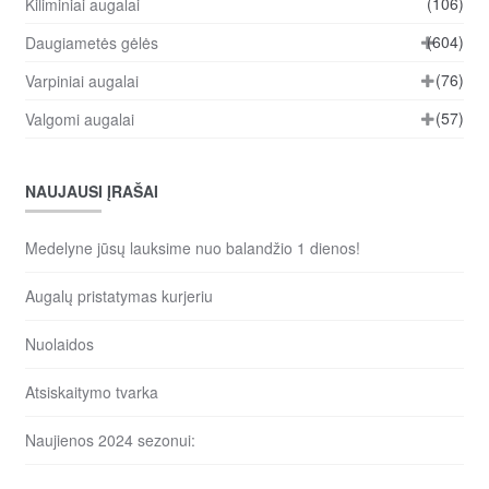
(106)
Kiliminiai augalai
(604)
Daugiametės gėlės
(76)
Varpiniai augalai
(57)
Valgomi augalai
NAUJAUSI ĮRAŠAI
Medelyne jūsų lauksime nuo balandžio 1 dienos!
Augalų pristatymas kurjeriu
Nuolaidos
Atsiskaitymo tvarka
Naujienos 2024 sezonui: