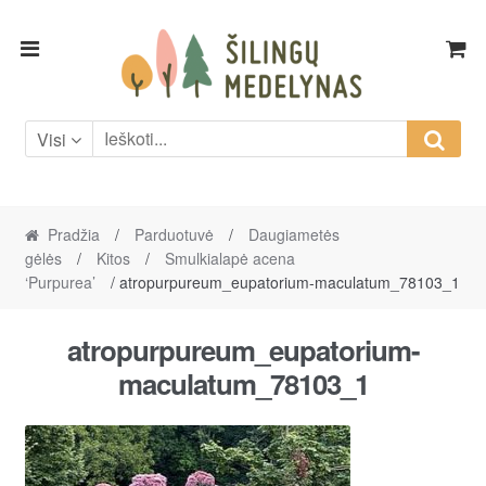
Skip
Skip
to
to
navigation
content
Visi
Pradžia
/
Parduotuvė
/
Daugiametės
gėlės
/
Kitos
/
Smulkialapė acena
‘Purpurea’
/ atropurpureum_eupatorium-maculatum_78103_1
atropurpureum_eupatorium-
maculatum_78103_1