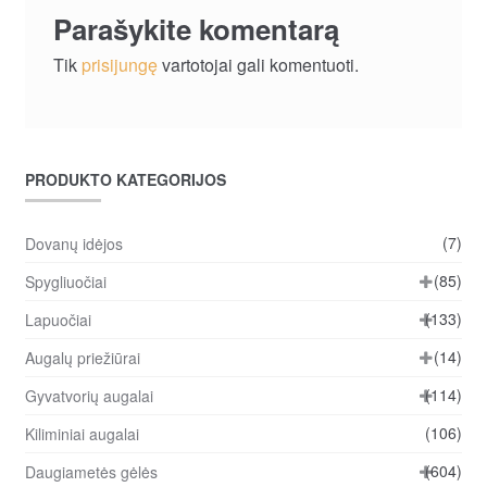
Parašykite komentarą
Tik
prisijungę
vartotojai gali komentuoti.
PRODUKTO KATEGORIJOS
(7)
Dovanų idėjos
(85)
Spygliuočiai
(133)
Lapuočiai
(14)
Augalų priežiūrai
(114)
Gyvatvorių augalai
(106)
Kiliminiai augalai
(604)
Daugiametės gėlės