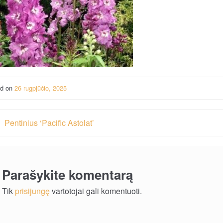
ed on
26 rugpjūčio, 2025
vigacija
Pentinius ‘Pacific Astolat’
rp
ašų
Parašykite komentarą
Tik
prisijungę
vartotojai gali komentuoti.