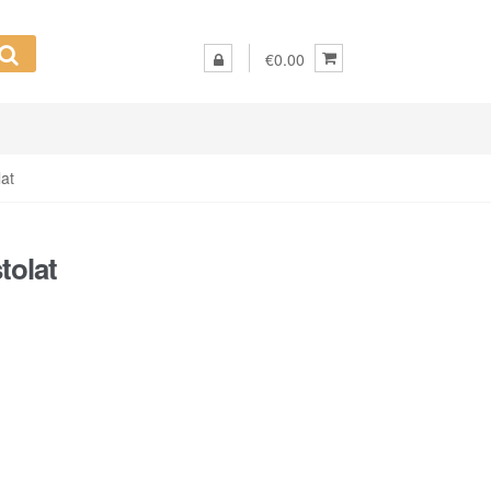
€0.00
lat
tolat