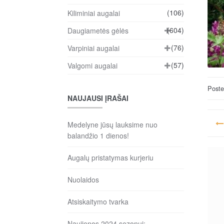
(106)
Kiliminiai augalai
(604)
Daugiametės gėlės
(76)
Varpiniai augalai
(57)
Valgomi augalai
Post
NAUJAUSI ĮRAŠAI
Na
Medelyne jūsų lauksime nuo
ta
balandžio 1 dienos!
įr
Augalų pristatymas kurjeriu
Nuolaidos
Atsiskaitymo tvarka
Naujienos 2024 sezonui: