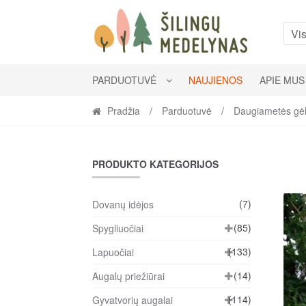
Skip
Skip
to
to
Vis
navigation
content
PARDUOTUVĖ
NAUJIENOS
APIE MUS
Pradžia
/
Parduotuvė
/
Daugiametės gė
PRODUKTO KATEGORIJOS
(7)
Dovanų idėjos
(85)
Spygliuočiai
(133)
Lapuočiai
(14)
Augalų priežiūrai
(114)
Gyvatvorių augalai