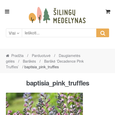
Skip
Skip
to
to
navigation
content
Visi
Pradžia
/
Parduotuvė
/
Daugiametės
gėlės
/
Barškės
/
Barškė ‘Decadence Pink
Truffles’
/ baptisia_pink_truffles
baptisia_pink_truffles