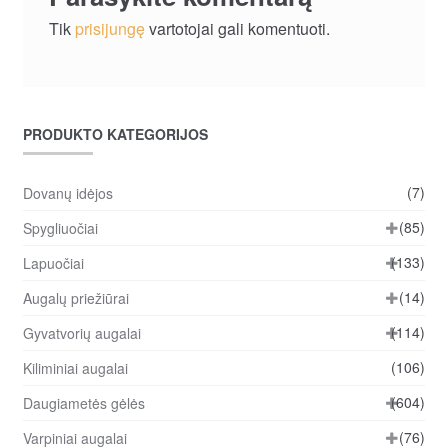
Tik
prisijungę
vartotojai gali komentuoti.
PRODUKTO KATEGORIJOS
(7)
Dovanų idėjos
(85)
Spygliuočiai
(133)
Lapuočiai
(14)
Augalų priežiūrai
(114)
Gyvatvorių augalai
(106)
Kiliminiai augalai
(604)
Daugiametės gėlės
(76)
Varpiniai augalai