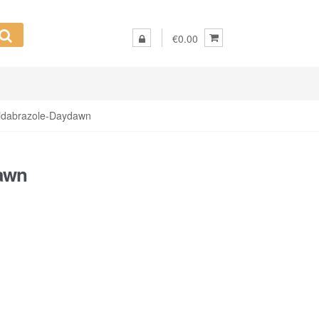
€0.00
idabrazole-Daydawn
awn