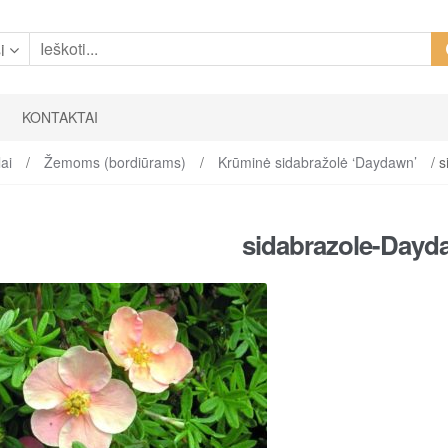
i
KONTAKTAI
ai
/
Žemoms (bordiūrams)
/
Krūminė sidabražolė ‘Daydawn’
/ s
sidabrazole-Dayd