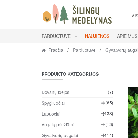
Skip
Skip
to
to
Vis
navigation
content
PARDUOTUVĖ
NAUJIENOS
APIE MUS
Pradžia
/
Parduotuvė
/
Gyvatvorių augal
PRODUKTO KATEGORIJOS
(7)
Dovanų idėjos
(85)
Spygliuočiai
(133)
Lapuočiai
(13)
Augalų priežiūrai
(114)
Gyvatvorių augalai