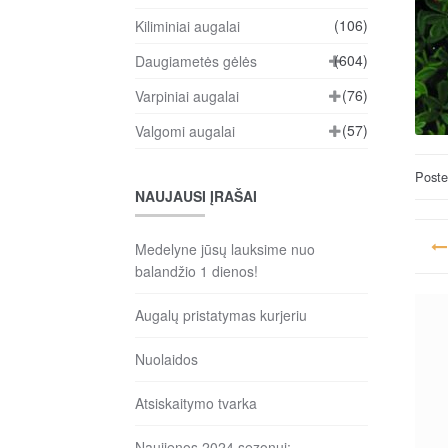
(106)
Kiliminiai augalai
(604)
Daugiametės gėlės
(76)
Varpiniai augalai
(57)
Valgomi augalai
Post
NAUJAUSI ĮRAŠAI
Na
Medelyne jūsų lauksime nuo
ta
balandžio 1 dienos!
įr
Augalų pristatymas kurjeriu
Nuolaidos
Atsiskaitymo tvarka
Naujienos 2024 sezonui: