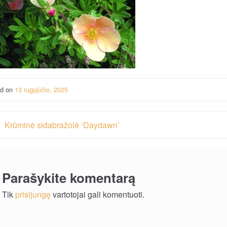
ed on
13 rugpjūčio, 2025
vigacija
Krūminė sidabražolė ‘Daydawn’
rp
ašų
Parašykite komentarą
Tik
prisijungę
vartotojai gali komentuoti.