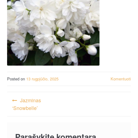
Posted on
13 rugpjūčio, 2025
Komentuoti
Navigacija
Jazminas
tarp
‘Snowbelle’
įrašų
Parašykite komentarą