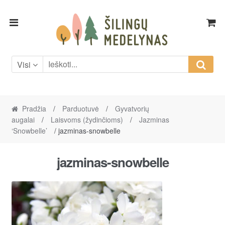
Skip
Skip
to
to
navigation
content
Visi
Pradžia
/
Parduotuvė
/
Gyvatvorių
augalai
/
Laisvoms (žydinčioms)
/
Jazminas
‘Snowbelle’
/ jazminas-snowbelle
jazminas-snowbelle