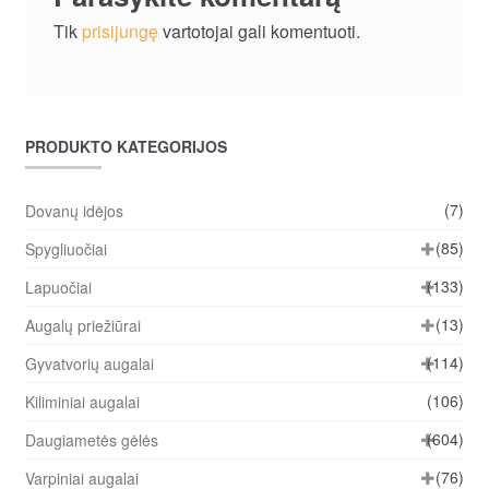
Tik
prisijungę
vartotojai gali komentuoti.
PRODUKTO KATEGORIJOS
(7)
Dovanų idėjos
(85)
Spygliuočiai
(133)
Lapuočiai
(13)
Augalų priežiūrai
(114)
Gyvatvorių augalai
(106)
Kiliminiai augalai
(604)
Daugiametės gėlės
(76)
Varpiniai augalai