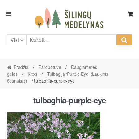
Skip
Skip
to
to
navigation
content
Visi
Pradžia
/
Parduotuvė
/
Daugiametės
gėlės
/
Kitos
/
Tulbagija ‘Purple Eye’ (Laukinis
česnakas)
/ tulbaghia-purple-eye
tulbaghia-purple-eye