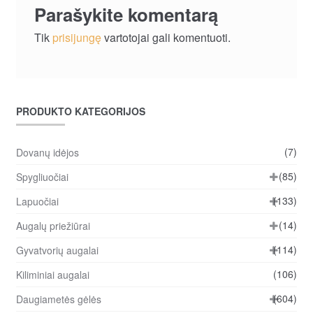
Parašykite komentarą
Tik
prisijungę
vartotojai gali komentuoti.
PRODUKTO KATEGORIJOS
(7)
Dovanų idėjos
(85)
Spygliuočiai
(133)
Lapuočiai
(14)
Augalų priežiūrai
(114)
Gyvatvorių augalai
(106)
Kiliminiai augalai
(604)
Daugiametės gėlės