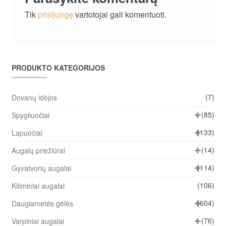
Tik
prisijungę
vartotojai gali komentuoti.
PRODUKTO KATEGORIJOS
(7)
Dovanų idėjos
(85)
Spygliuočiai
(133)
Lapuočiai
(14)
Augalų priežiūrai
(114)
Gyvatvorių augalai
(106)
Kiliminiai augalai
(604)
Daugiametės gėlės
(76)
Varpiniai augalai