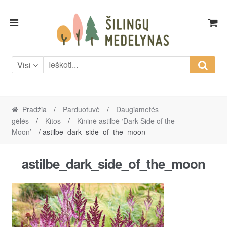
Skip
Skip
to
to
navigation
content
Visi
Pradžia
/
Parduotuvė
/
Daugiametės
gėlės
/
Kitos
/
Kininė astilbė ‘Dark Side of the
Moon’
/ astilbe_dark_side_of_the_moon
astilbe_dark_side_of_the_moon