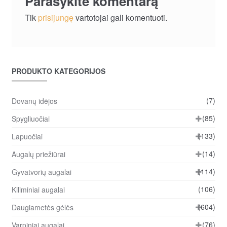
Parašykite komentarą
Tik
prisijungę
vartotojai gali komentuoti.
PRODUKTO KATEGORIJOS
(7)
Dovanų idėjos
(85)
Spygliuočiai
(133)
Lapuočiai
(14)
Augalų priežiūrai
(114)
Gyvatvorių augalai
(106)
Kiliminiai augalai
(604)
Daugiametės gėlės
(76)
Varpiniai augalai