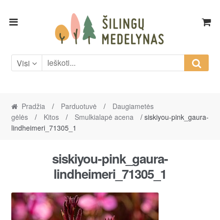
Skip
Skip
to
to
navigation
content
Visi
Pradžia
/
Parduotuvė
/
Daugiametės
gėlės
/
Kitos
/
Smulkialapė acena
/ siskiyou-pink_gaura-
lindheimeri_71305_1
siskiyou-pink_gaura-
lindheimeri_71305_1