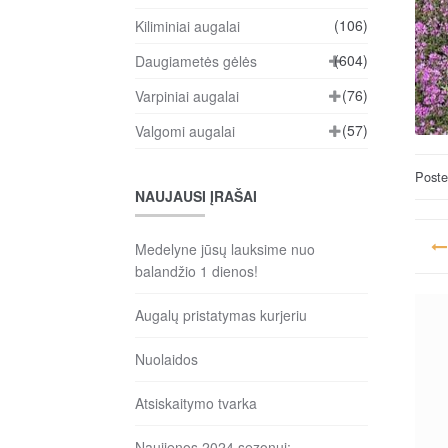
(106)
Kiliminiai augalai
(604)
Daugiametės gėlės
(76)
Varpiniai augalai
(57)
Valgomi augalai
Post
NAUJAUSI ĮRAŠAI
Na
Medelyne jūsų lauksime nuo
ta
balandžio 1 dienos!
įr
Augalų pristatymas kurjeriu
Nuolaidos
Atsiskaitymo tvarka
Naujienos 2024 sezonui: