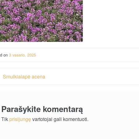
ed on
3 vasario, 2025
vigacija
Smulkialapė acena
rp
ašų
Parašykite komentarą
Tik
prisijungę
vartotojai gali komentuoti.