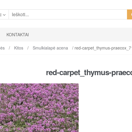
i
KONTAKTAI
lės
/
Kitos
/
Smulkialapė acena
/ red-carpet_thymus-praecox_
red-carpet_thymus-praec