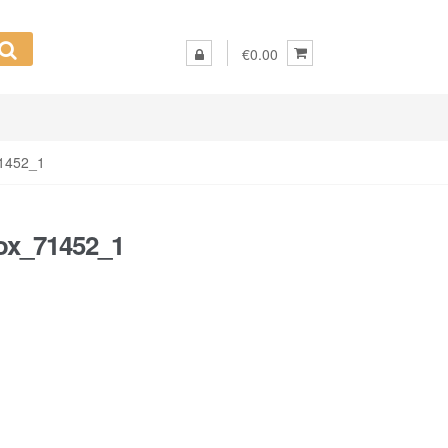
€0.00
71452_1
ox_71452_1