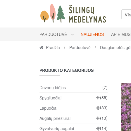
Skip
Skip
to
to
Vis
navigation
content
PARDUOTUVĖ
NAUJIENOS
APIE MUS
Pradžia
/
Parduotuvė
/
Daugiametės gė
PRODUKTO KATEGORIJOS
(7)
Dovanų idėjos
(85)
Spygliuočiai
(133)
Lapuočiai
(13)
Augalų priežiūrai
(114)
Gyvatvorių augalai