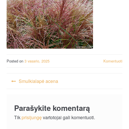
Posted on
3 vasario, 2025
Komentuoti
Navigacija
Smulkialapė acena
tarp
įrašų
Parašykite komentarą
Tik
prisijungę
vartotojai gali komentuoti.