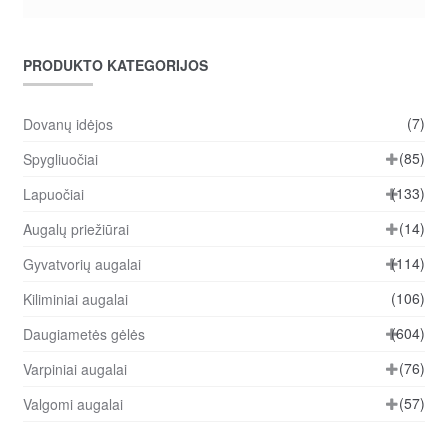
PRODUKTO KATEGORIJOS
(7)
Dovanų idėjos
(85)
Spygliuočiai
(133)
Lapuočiai
(14)
Augalų priežiūrai
(114)
Gyvatvorių augalai
(106)
Kiliminiai augalai
(604)
Daugiametės gėlės
(76)
Varpiniai augalai
(57)
Valgomi augalai