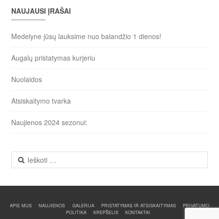
NAUJAUSI ĮRAŠAI
Medelyne jūsų lauksime nuo balandžio 1 dienos!
Augalų pristatymas kurjeriu
Nuolaidos
Atsiskaitymo tvarka
Naujienos 2024 sezonui:
Ieškoti:
APIE MUS
NAUJIENOS
GALERIJA
PRISTATYMAS IR ATSISKAITYMAS
PRIVATUMO
POLITIKA
KREPŠELIS
KONTAKTAI