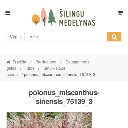
Skip
Skip
to
to
navigation
content
Visi
Pradžia
/
Parduotuvė
/
Daugiametės
gėlės
/
Kitos
/
Smulkialapė
acena
/ polonus_miscanthus-sinensis_75139_3
polonus_miscanthus-
sinensis_75139_3