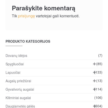
įrašų
Parašykite komentarą
Tik
prisijungę
vartotojai gali komentuoti.
PRODUKTO KATEGORIJOS
(7)
Dovanų idėjos
(85)
Spygliuočiai
(133)
Lapuočiai
(13)
Augalų priežiūrai
(114)
Gyvatvorių augalai
(106)
Kiliminiai augalai
(604)
Daugiametės gėlės