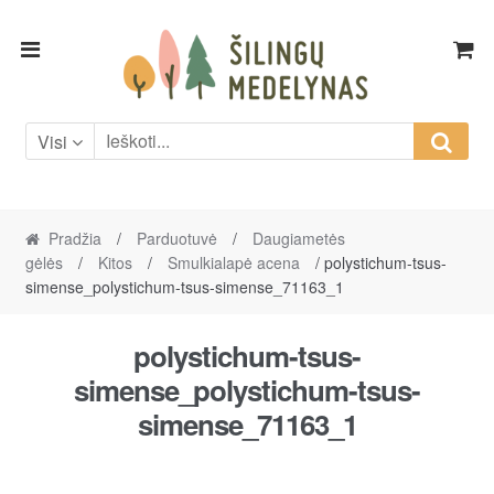
Skip
Skip
to
to
navigation
content
Visi
Pradžia
/
Parduotuvė
/
Daugiametės
gėlės
/
Kitos
/
Smulkialapė acena
/ polystichum-tsus-
simense_polystichum-tsus-simense_71163_1
polystichum-tsus-
simense_polystichum-tsus-
simense_71163_1