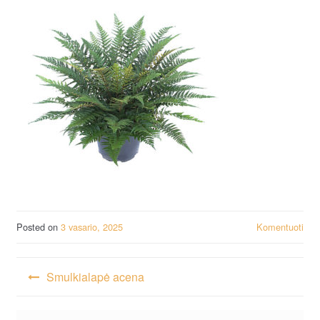
Posted on
3 vasario, 2025
Komentuoti
Navigacija
Smulkialapė acena
tarp