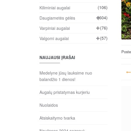
(106)
Kiliminiai augalai
(604)
Daugiametės gėlės
(76)
Varpiniai augalai
(57)
Valgomi augalai
Post
NAUJAUSI ĮRAŠAI
Na
Medelyne jūsų lauksime nuo
ta
balandžio 1 dienos!
įr
Augalų pristatymas kurjeriu
Nuolaidos
Atsiskaitymo tvarka
Naujienos 2024 sezonui: