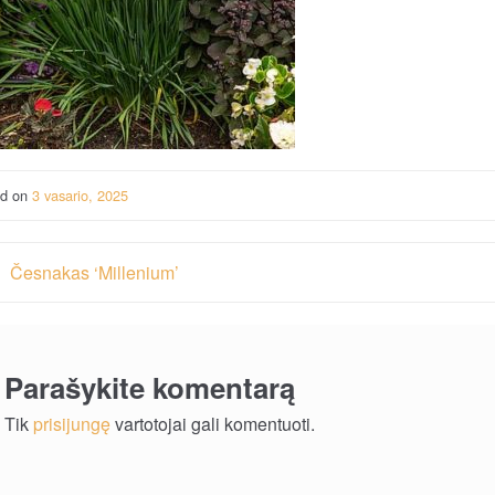
ed on
3 vasario, 2025
vigacija
Česnakas ‘Millenium’
rp
ašų
Parašykite komentarą
Tik
prisijungę
vartotojai gali komentuoti.