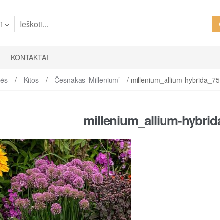
i
KONTAKTAI
lės
/
Kitos
/
Česnakas ‘Millenium’
/ millenium_allium-hybrida_7
millenium_allium-hybri