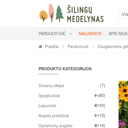
Skip
Skip
to
to
Vis
navigation
content
PARDUOTUVĖ
NAUJIENOS
APIE MUS
Pradžia
/
Parduotuvė
/
Daugiametės gė
PRODUKTO KATEGORIJOS
(7)
Dovanų idėjos
(85)
Spygliuočiai
(133)
Lapuočiai
(13)
Augalų priežiūrai
(114)
Gyvatvorių augalai