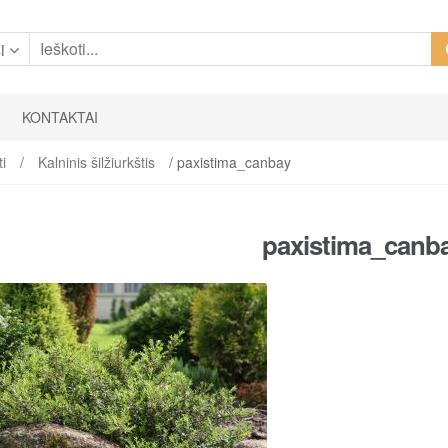
i
KONTAKTAI
ti
/
Kalninis šilžiurkštis
/ paxistima_canbay
paxistima_canb