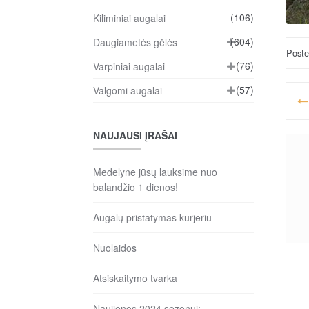
(106)
Kiliminiai augalai
(604)
Daugiametės gėlės
Post
(76)
Varpiniai augalai
Na
(57)
Valgomi augalai
ta
NAUJAUSI ĮRAŠAI
įr
Medelyne jūsų lauksime nuo
balandžio 1 dienos!
Augalų pristatymas kurjeriu
Nuolaidos
Atsiskaitymo tvarka
Naujienos 2024 sezonui: