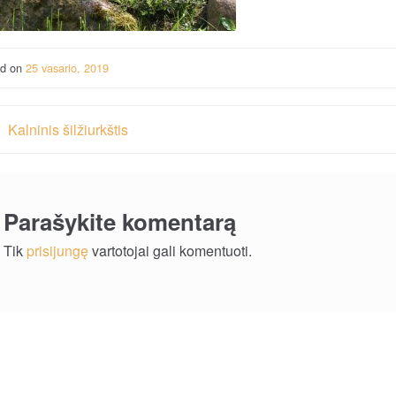
ed on
25 vasario, 2019
vigacija
Kalninis šilžiurkštis
rp
ašų
Parašykite komentarą
Tik
prisijungę
vartotojai gali komentuoti.