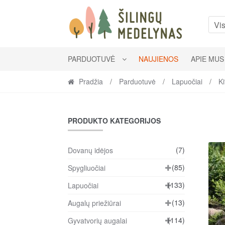
Skip
Skip
to
to
Vis
navigation
content
PARDUOTUVĖ
NAUJIENOS
APIE MUS
Pradžia
/
Parduotuvė
/
Lapuočiai
/
Ki
PRODUKTO KATEGORIJOS
(7)
Dovanų idėjos
(85)
Spygliuočiai
(133)
Lapuočiai
(13)
Augalų priežiūrai
(114)
Gyvatvorių augalai