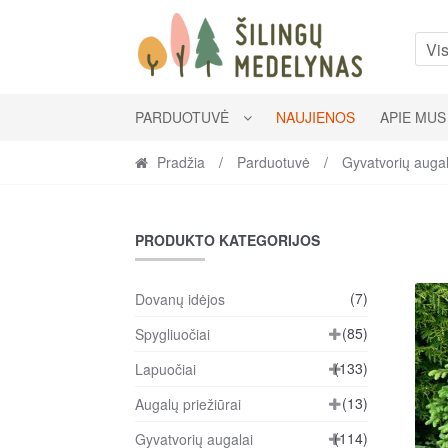
Skip
Skip
to
to
Vis
navigation
content
PARDUOTUVĖ
NAUJIENOS
APIE MUS
Pradžia
/
Parduotuvė
/
Gyvatvorių augal
PRODUKTO KATEGORIJOS
(7)
Dovanų idėjos
(85)
Spygliuočiai
(133)
Lapuočiai
(13)
Augalų priežiūrai
(114)
Gyvatvorių augalai