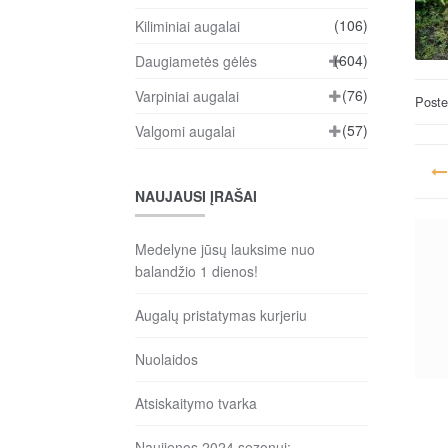
(106)
Kiliminiai augalai
(604)
Daugiametės gėlės
(76)
Varpiniai augalai
Post
(57)
Valgomi augalai
Na
ta
NAUJAUSI ĮRAŠAI
įr
Medelyne jūsų lauksime nuo
balandžio 1 dienos!
Augalų pristatymas kurjeriu
Nuolaidos
Atsiskaitymo tvarka
Naujienos 2024 sezonui: