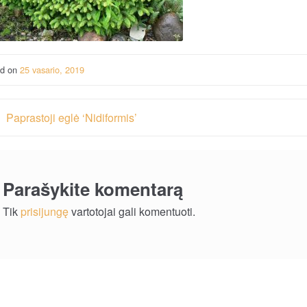
ed on
25 vasario, 2019
vigacija
Paprastoji eglė ‘Nidiformis’
rp
ašų
Parašykite komentarą
Tik
prisijungę
vartotojai gali komentuoti.