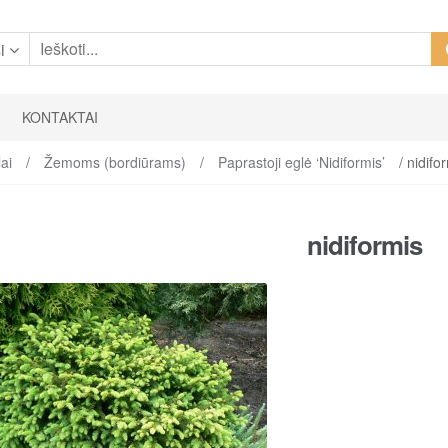
i
KONTAKTAI
ai
/
Žemoms (bordiūrams)
/
Paprastoji eglė ‘Nidiformis’
/ nidifo
nidiformis