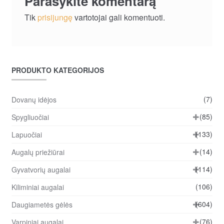
Parašykite komentarą
Tik
prisijungę
vartotojai gali komentuoti.
PRODUKTO KATEGORIJOS
(7)
Dovanų idėjos
(85)
Spygliuočiai
(133)
Lapuočiai
(14)
Augalų priežiūrai
(114)
Gyvatvorių augalai
(106)
Kiliminiai augalai
(604)
Daugiametės gėlės
(76)
Varpiniai augalai