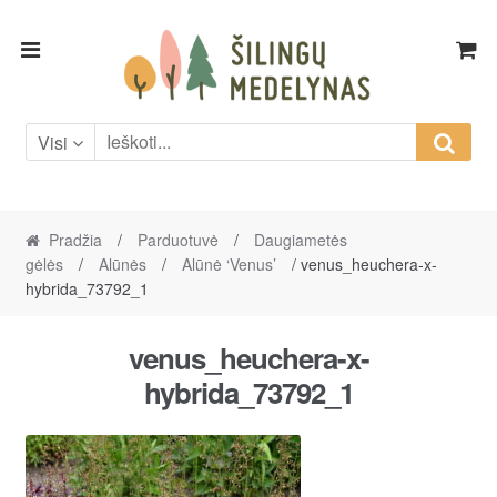
Skip
Skip
to
to
navigation
content
Visi
Pradžia
/
Parduotuvė
/
Daugiametės
gėlės
/
Alūnės
/
Alūnė ‘Venus’
/ venus_heuchera-x-
hybrida_73792_1
venus_heuchera-x-
hybrida_73792_1