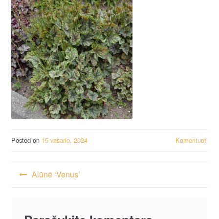
Posted on
15 vasario, 2024
Komentuoti
Navigacija
Alūnė ‘Venus’
tarp
įrašų